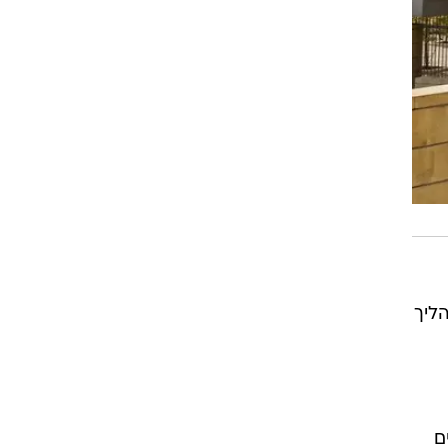
ליך
ם