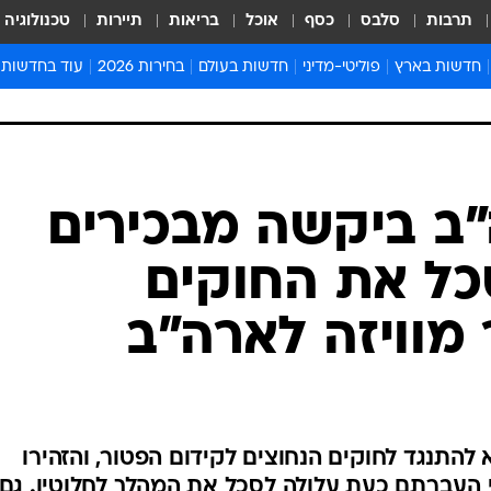
תרבות
סלבס
כסף
אוכל
בריאות
תיירות
טכנולוגיה
חדשות בארץ
פוליטי-מדיני
חדשות בעולם
בחירות 2026
עוד בחדשות
אירועים בארץ
פוליטיקה וממשל
המזרח התיכון
דעות ופרשנויו
חדשות פלילים ומשפט
יחסי חוץ
אירופה
סרי ושלזינגר
חינוך
אמריקה
פרויקטים מיוח
ישראלים בחו"ל
אסיה והפסיפיק
אסור לפספס
"ב ביקשה מבכירים
בריאות
אפריקה
מדע וסביבה
כל את החוקים
חברה ורווחה
הנחיות פיקוד 
ארכיון מדורים
מוויזה לארה"ב
זמני כניסת ש
לוח חופשות וח
לוח שנה
חדשות יהדות
להתנגד לחוקים הנחוצים לקידום הפטור, והזהירו
חדשות המשפ
י העברתם כעת עלולה לסכל את המהלך לחלוטין. גם