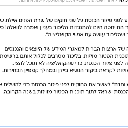
/
לוין
אתר רשמי, פול רשמי- אלכס קולומויסקי, ידיעות אחרונות
ע לפני פיזור הכנסת על שני חוקים של שרת הפנים איילת ש
 התייחסה היום להתנגדות הליכוד בעניין ואמרה לוואלה! כי 
 שהליכוד עושה עם אנשי הקואליציה".
של ארצות הברית למאגרי המידע של היוצאים והנכנסים
כנית הפטור מויזות. בליכוד מסרבים לכלול אותם ברשימת
פני פיזור הכנסת, כדי שהקואליציה לא תוכל להציג
זות לקראת ביקור הנשיא ביידן ובמהלך קמפיין הבחירות.
מיוחדת" לאשר את החוקים לפני פיזור הכנסת כדי להשלים א
נסת ישראל לתוך תוכנית הפטור מוויזות בשנה הקרובה.