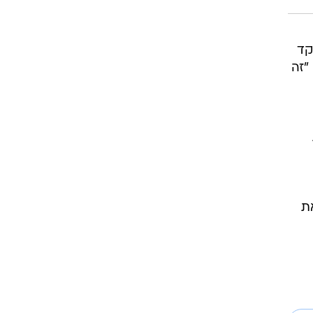
קד
"זה
ת