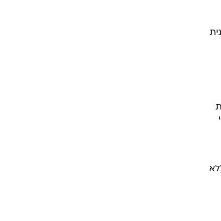
ית
ת
שנת 2023 כפי
לא