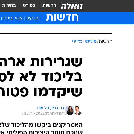
חדשות
ספורט
בחירות
חדשות
מבזקים
צבא וביטחון
חדשות
/
פוליטי-מדיני
שגרירות ארה
בליכוד לא לס
שיקדמו פטור 
ברק רביד, 
טל שלו
עודכן לאחרונה: 1.7.2022 / 7:25
האמריקנים ביקשו מהליכוד שלא 
שנוכח חוסר היציבות הפוליטי א