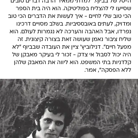
ה-70 של בביוף. "למדתי ממאיר הרבה דברים טובים
שסייעו לי להצליח בפוליטיקה. הוא היה בית הספר
הכי טוב שלי לחיים - איך לעשות את הדברים הכי טוב
ומדויק, לעתים באובססיביות. בשלב מסויים דרכינו
נפרדו, אבל האהבה והערכה לא נגמרות לעולם. הוא
שליח ציבור נאמן שעושה זאת בצורה קיצונית. זה
מפעל חיים". דנילוביץ' ציין את העובדה שבביוף "לא
היה יכול לסבול אי צדק - זכור לי בעיקר מאבקן של
קלדניות בתי המשפט. הוא ליווה את המאבק שלהן
ללא הפסקה", אמר.