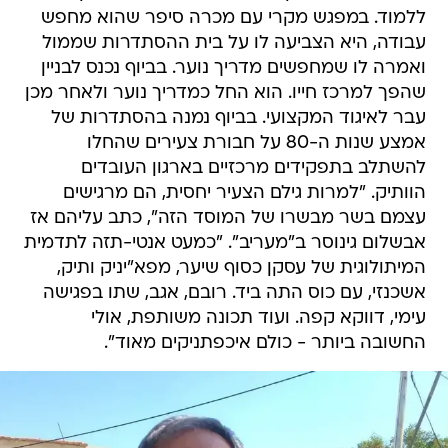
ללמוד. במפגש מקרי עם מכרה סיפר שהוא מחפש
עבודה, היא הצביעה לו על בית ההסתדרות שממול
ואמרה לו שמחפשים מדריך נוער. בביוף נכנס לבניין
שהפך למרכז חייו. הוא החל כמדריך נוער ולאחר מכן
עבר לאיגוד המקצועי. בביוף נמנה בהסתדרות של
אמצע שנות ה-80 על חבורת צעירים שהחלו
להשתלב בתפקידים מרכזיים בארגון העובדים
הוותיק. "למרות גילם הצעיר יחסית, הם מרגישים
עצמם בשר מבשרו של המוסד הזה", כתב עליהם אז
אבשלום גינוסר ב"מעריב". "כמעט אנטי-תזה לתדמית
המיתולוגית של עסקן כסוף שיער, מפא"יניק ותיק,
אשכנזי, עם כוס התה ביד. רובם, אגב, שתו בפגישה
עימי, דווקא קפה. ועוד תכונה משותפת, אולי
החשובה ביותר - כולם איכפתניקים מאוד".