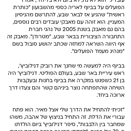
עובדיו. "הוא לא נח, לא ביום ולא בלילה", אמרו
הפועלים על בביוף לאריה כספי מהשבועון "כותרת
ראשית" שהגיע אז לבאר שבע, להתרשם מהניסיון
המעניין. הוא זוהה עם מאבקי עובדים רבים נוספים,
בהם גם מאבק בשנת 2005 של נהגי חברת
התחבורה הציבורית בבאר שבע, "מטרודן". מאבק זה
אף היווה השראה למחזה שכתב יהושע סובול בשם
"מנהיג מעמד הפועלים".
בביוף היה למעשה מי שחנך את רוביק דנילוביץ',
ראש עיריית באר שבע, בעולם הפוליטי. דנילוביץ' היה
בן 21 כשפגש במקרה את בביוף בחנות ובעקבות
השיחה שהתפתחה נוצר ביניהם קשר והם צעדו דרך
ארוכה ביחד.
"זכיתי להתחיל את הדרך שלי אצל מאיר. הוא פתח
עבורי את הדלת. זה התחיל בניצוץ של אהבה, משהו
שמחבר בין הלבבות", סיפר דנילוביץ' ביום הולדתו