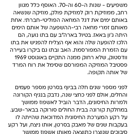
משפיעים - שנות ה-60 וה-70. האוסף כלל מגוון
רחב, ממוזיקת רוק למוזיקת פולק, מוזיקה שנשאה
באותם ימים את דגל המחאה הפוליטי-חברתי. אחת
מאותם זמרי מחאה רבי-ההשפעה של אותם הימים
היתה ג'ון באאז. בטיול בארה"ב עם בתו נועה, הם
הלכו להופעה שלה והוא אף הצליח להפגיש את בתו
עם הזמרת המפורסמת. האב ובתו גם ביקרו בעיירה
וודסטוק, שלא רחוק ממנה התקיים באוגוסט 1969
פסטיבל המוזיקה המפורסם שסימל את רוח המרד
של אותה תקופה.
לפני מספר שנים חלה בביוף בסרטן מספר פעמים
והחלים, אולם לפני כחצי שנה, נדבק בנגיף הקורונה
ולמרות החיסונים, הדבר הוביל לאשפוז ממושך
במחלקת קורונה בבית החולים סורוקה בבאר-שבע.
על רקע המערכת החיסונית המדוכאת שהייתה לו
בעקבות שנים של מאבק בסרטן, אותו ניצח, ועל רקע
סיבוכים שנוצרו כתוצאה מאותו אשפוז ממושך