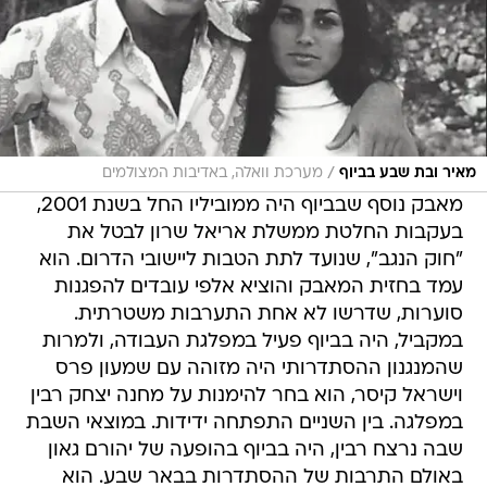
/
מאיר ובת שבע בביוף
מערכת וואלה, באדיבות המצולמים
מאבק נוסף שבביוף היה ממוביליו החל בשנת 2001,
בעקבות החלטת ממשלת אריאל שרון לבטל את
"חוק הנגב", שנועד לתת הטבות ליישובי הדרום. הוא
עמד בחזית המאבק והוציא אלפי עובדים להפגנות
סוערות, שדרשו לא אחת התערבות משטרתית.
במקביל, היה בביוף פעיל במפלגת העבודה, ולמרות
שהמנגנון ההסתדרותי היה מזוהה עם שמעון פרס
וישראל קיסר, הוא בחר להימנות על מחנה יצחק רבין
במפלגה. בין השניים התפתחה ידידות. במוצאי השבת
שבה נרצח רבין, היה בביוף בהופעה של יהורם גאון
באולם התרבות של ההסתדרות בבאר שבע. הוא