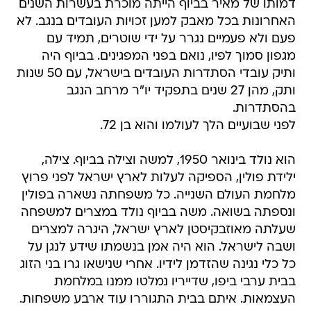
דמותו של מאיר בביוף הייתה מוכרת בעשרות השנים
האחרונות בכל מאבק למען זכויות העובדים בנגב. לא
פעם ולא פעמיים נגרר על ידי שוטרים, תמיד עם
מגפון סמוך לפיו, נואם בפני המפגינים. בביוף היה
ותיק עובדי הסתדרות העובדים בישראל, עם 50 שנות
ותק, מהן 27 שנים בתפקיד יו"ר מרחב הנגב
בהסתדרות.
לפני שבועיים הלך לעולמו והוא בן 72.
הוא נולד בינואר 1950, למשה וצילה בביוף. צילה,
ילידת פולין, הספיקה לעלות לארץ ישראל לפני פרוץ
מלחמת העולם השנייה. כל משפחתה נשארה בפולין
ונספתה בשואה. משה בביוף נולד במצרים למשפחה
שעלתה מאוזבקיסטן לארץ ישראל, היגרה למצרים
ושבה לישראל. הוא היה אמן בנשמתו שידע לנגן על
כל כלי נגינה שהזדמן לידיו. אחרי שנישאו גרו בני הזוג
בבית ערבי ביפו, שדייריו נמלטו ממנו במלחמת
העצמאות. איתם בבית התגוררו עוד ארבע משפחות.