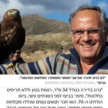
"לא זכינו להכיר את אבי חופשי ומשוחרר מתלאות הפרנסה".
/
בביוף
מערכת וואלה, באדיבות המצולמים
"גרנו בדירה בגודל 34 מ"ר, רצפת בטון וללא תריסים
בחלונות", סיפר בביוף לפני כשנתיים וחצי, ביום
הולדתו ה-70. הוא זוכר תנאים קשים שכללו מקלחות