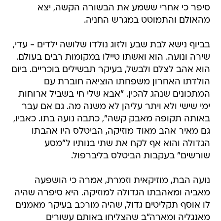
סיפר כי אחרי ששמע את הבשורה הקשה, יצא
מהאולם והתמוטט במגרש החניה.
בביוף נישא לבת שבע ולזוג נולדו שלושה ילדים - עדי,
שירה ונועה. הוא ואשתו טיילו במקומות רבים בעולם.
הוא אהב לצלם ולבשל, בעיקר תבשילים בוכריים. ביום
הולדתו האחרון משפחתו הוציאה חוברת עם
המתכונים שנהג להכין. "אבא שלי חי בשביל ארוחות
ימי שישי ולא ויתר עליהן לא משנה מה. גם אם עבר
באותה תקופה מאבק קשה", כתבה נועה בתו. כאביו,
גם מאיר אהב מאוד מוזיקה, הביטלס היו אהבתו
הגדולה והוא אף לקח את שתי בנותיו ל"מסע
שורשים" בעקבות הביטלס בליברפול.
נועה הבת, מוזיקאית וזמרת, אמרה כי הושפעה
מאביה ומאהבתו הגדולה למוזיקה. היא סיפרה שהיה
לו אוסף תקליטים גדול, שהיה מורכב בעיקר מאמנים
מאנגליה ומארה"ב שהצליחו באותם עשורים