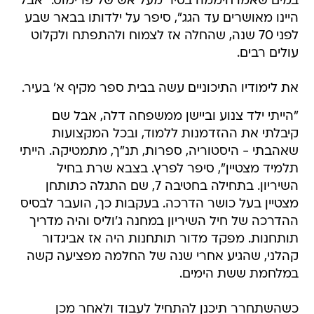
במים שאמו חיממה בסיר מעל אש של פרימוס. "אבל
היינו מאושרים עד הגג", סיפר על ילדותו בבאר שבע
לפני 70 שנה, שהחלה אז לצמוח ולהתפתח ולקלוט
עולים רבים.
את לימודיו התיכוניים עשה בבית ספר מקיף א' בעיר.
"הייתי ילד צנוע וביישן ממשפחה דלה, אבל שם
קיבלתי את ההזדמנות ללמוד, ובכל המקצועות
שאהבתי - היסטוריה, ספרות, תנ"ך, מתמטיקה. הייתי
תלמיד מצטיין", סיפר לפרץ. בצבא שרת בחיל
השיריון. בתחילה בחטיבה 7, שם התגלה כתותחן
מצטיין בעל כושר הדרכה. בעקבות כך, הועבר לבסיס
ההדרכה של חיל השיריון במחנה ג'וליס והיה מדריך
תותחנות. מפקד מדור תותחנות היה אז אביגדור
קהלני, שהגיע אחרי שנה של החלמה מפציעה קשה
במלחמת ששת הימים.
כשהשתחרר תיכנן להתחיל לעבוד ולאחר מכן