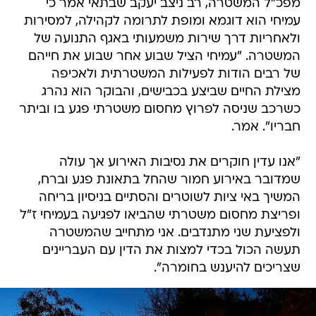
מפכ"ל המשטרה, רב ניצב יעקב שבתאי אמר כי
עמיחי הוא דוגמא ומופת לתרומה לקהילה, למסירות
ולאחריות דרך שירות משמעותי באגף התנועה של
המשטרה. "עמיחי הציל שבוע אחר שבוע את חייהם
של רבים הודות לפעילות המשטרתית ולאכיפה
מצילת החיים שביצע בכבישים, והבוקר הוא נהרג
כשרכב שניסה לפרוץ מחסום משטרתי פגע בו וביתר
חבריו". אמר.
"אנו עדין חוקרים את נסיבות האירוע אך עולה
שמדובר באירוע חמור שהחל בתאונת פגע וברח,
המשיך באי ציות לשוטרים והסתיים בניסיון בריחה
ופריצת מחסום משטרתי שהביאו לפגיעה בעמיחי ז"ל
ולפציעת שני מתנדבים. אני מתחייב שהמשטרה
תעשה הכול בכדי למצות את הדין עם העבריינים
שצריכים להיענש בחומרה".