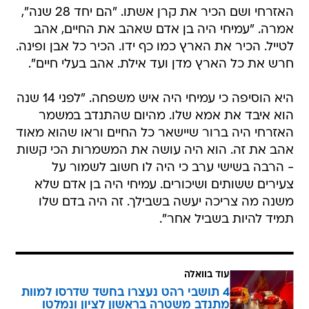
האזרחי ושם הכיר את קרן אשתו. "הם יחד 28 שנה",
אמרה. "עמיחי היה בן אדם שאהב את החיים, אהב
לטייל. הכיר את הארץ כמו כף ידו. הכיר כל אבן ופינה.
חרש את כל הארץ מדן ועד אילת. אהב בעלי חיים".
היא הוסיפה כי עמיחי היה איש משפחה. "לפני 14 שנה
הוא איבד את אמא שלו. מהיום שהתנדב במשמר
האזרחי היה ברור שיישאר כל החיים וראו שהוא מאוד
אהב את זה. הוא היה עושה את המשמרות הכי קשות
- הרבה בשישי ערב כי היה לו חשוב לשמור על
צעירים ששותים ושיכורים. עמיחי היה בן אדם שלא
משנה מה צריכה יעשה בשבילך. זה היה בדם שלו
תמיד להיות בשביל אחר".
עוד בוואלה
4 תושבי רהט נעצרו בחשד שדרסו למוות
מתנדב משטרה בראשון לציון ונמלטו