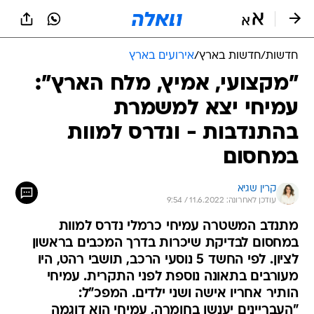
חדשות
/
חדשות בארץ
/
אירועים בארץ
"מקצועי, אמיץ, מלח הארץ":
עמיחי יצא למשמרת
בהתנדבות - ונדרס למוות
במחסום
קרין שגיא
עודכן לאחרונה: 11.6.2022 / 9:54
מתנדב המשטרה עמיחי כרמלי נדרס למוות
במחסום לבדיקת שיכרות בדרך המכבים בראשון
לציון. לפי החשד 5 נוסעי הרכב, תושבי רהט, היו
מעורבים בתאונה נוספת לפני התקרית. עמיחי
הותיר אחריו אישה ושני ילדים. המפכ"ל:
"העבריינים יענשו בחומרה, עמיחי הוא דוגמה