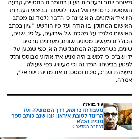
מאוחר יותר ובעקבות העיון בחומרים החסויים, קבעה
השופטת כי מניעיו של השר לשעבר בביצוע העברות
היו אידיאולוגיים. היא ציינה כי הדבר נלמד גם מכתב
האישום המתוקן, בו הודה ועל פיו הורשע. "עיון בכתב
האישום מלמד על מסכת של אירועים, על פני שנים,
הכוללים מעשים מסוגים שונים, מערבים גורמים
שונים, כשהמסקנה המתבקשת היא, כפי שנטען על
ידי שב"כ, כי למשיב היה מניע אידיאולוגי מבוסס וחזק
לפגוע בביטחון המדינה וכי מעשיו, כפי שעולה
מעמדת שב"כ, סיכנו ומסכנים את מדינת ישראל",
אמרה.
עוד בוואלה
מעבודתו כרופא, דרך הממשלה ועד
הריגול לטובת איראן: גונן שגב כותב ספר
מבית הכלא
לכתבה המלאה