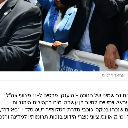
 אריאל חרמוני
במהלך ערב ההתרמה - שכלל הדלקת נר שמיני של חנוכה - הוענקו פרסים ל-11 פצועי צה"ל
ל, וימשיכו לסיור בן עשרה ימים בקהילות היהודיות
נים שנכחו בטקס, כוכבי סדרת הטלוויזיה "שטיסל" ו-"פאודה",
ומייק אוונס, ציוני נוצרי הידוע בזכות תרומותיו למדינה והז