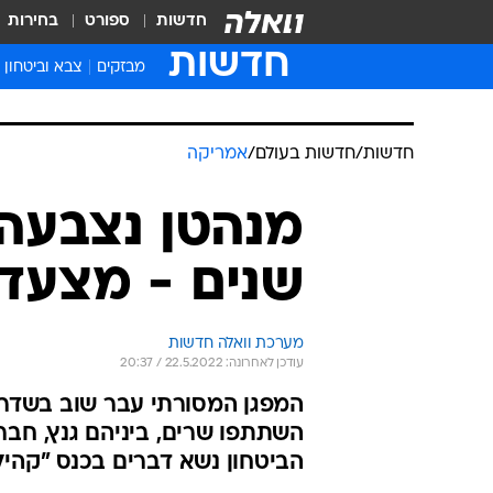
חדשות
ספורט
בחירות
חדשות
מבזקים
צבא וביטחון
חדשות
/
חדשות בעולם
/
אמריקה
שנים - מצעד
מערכת וואלה חדשות
עודכן לאחרונה: 22.5.2022 / 20:37
המפגן המסורתי עבר שוב בשדרה
השתתפו שרים, ביניהם גנץ, חבר
הביטחון נשא דברים בכנס "קה