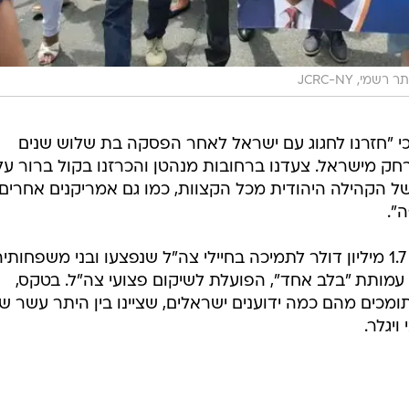
 רשמי, JCRC-NY
לור, מנכ"ל JCRC-NY מסר כי "חזרנו לחגוג עם ישראל לאחר הפסקה בת שלוש שנים
ק מישראל. צעדנו ברחובות מנהטן והכרזנו בקול ברור על
 של הקהילה היהודית מכל הקצוות, כמו גם אמריקנים אחרים
".
בדצמבר 2021 גויסו בארצות הברית 1.7 מיליון דולר לתמיכה בחיילי צה"ל שנפצעו ובני משפחות
ותת "בלב אחד", הפועלת לשיקום פצועי צה"ל. בטקס,
תקיים במנהטן השתתפו כ-500 תומכים מהם כמה ידוענים ישראלים, שציינו בין היתר עשר 
ויגלר.