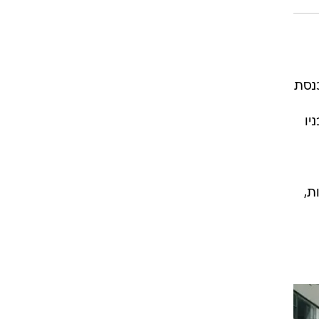
נסת
יו
ת,