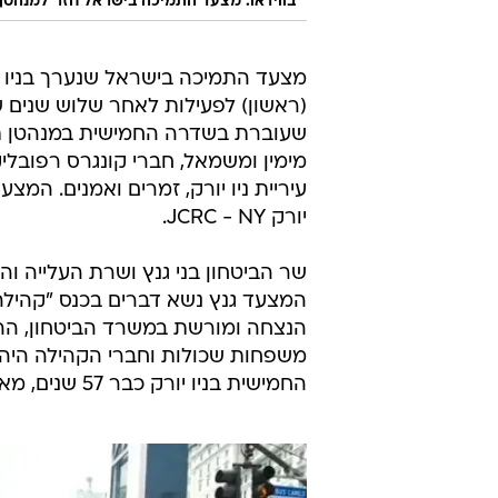
בווידאו: מצעד התמיכה בישראל חזר למנהטן
מצעד התמיכה בישראל שנערך בניו יו
(ראשון) לפעילות לאחר שלוש שנים 
שעוברת בשדרה החמישית במנהטן תח
מימין ומשמאל, חברי קונגרס רפובלי
עיריית ניו יורק, זמרים ואמנים. המצ
יורק JCRC - NY.
שר הביטחון בני גנץ ושרת העלייה ו
המצעד גנץ נשא דברים בכנס "קהילה
הנצחה ומורשת במשרד הביטחון, ההס
משפחות שכולות וחברי הקהילה היה
החמישית בניו יורק כבר 57 שנים, מאז שנת 1965.