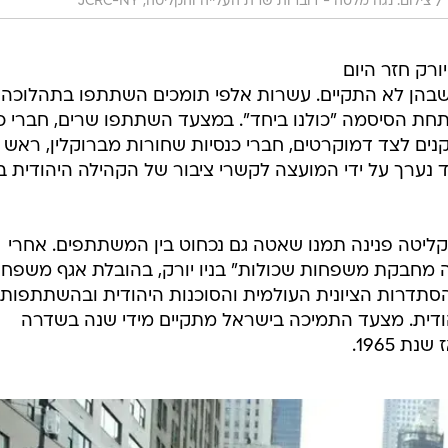
/
צילום: נגה מלסה - דוברות שרת העלייה והקליטה, JCRC-NY
רק חזר היום
שבהן לא התקיים. עשרות אלפי תומכים השתתפו בתהלוכה
ת הסיסמה "כולנו ביחד". במצעד השתתפו שרים, חברי כ
קנים לצד דמוקרטים, חברי כנסיות שחורות מברוקלין, ראש
עד נערך על ידי המועצה לקשרי ציבור של הקהילה היהודית בנ
הקליטה פנינה תמנו שאטה גם נכחוט בין המשתתפים. אחרי
 מחבקת משפחות שכולות" בניו יורק, בהובלת אגף משפחו
תדרות הציונית העולמית והסוכנות היהודית ובהשתתפות
ודית. מצעד התמיכה בישראל מתקיים מידי שנה בשדרה