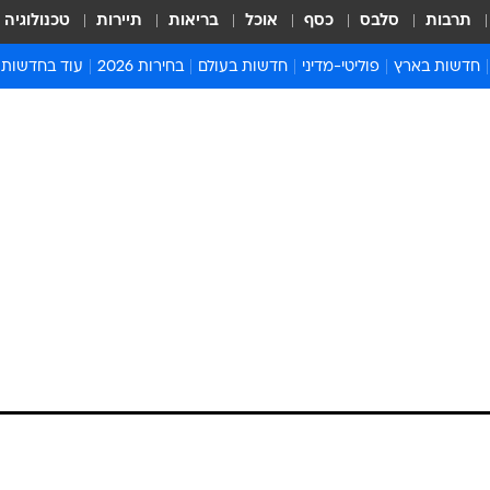
תרבות
סלבס
כסף
אוכל
בריאות
תיירות
טכנולוגיה
חדשות בארץ
פוליטי-מדיני
חדשות בעולם
בחירות 2026
עוד בחדשות
אירועים בארץ
פוליטיקה וממשל
המזרח התיכון
דעות ופרשנויו
חדשות פלילים ומשפט
יחסי חוץ
אירופה
סרי ושלזינגר
חינוך
אמריקה
פרויקטים מיוח
ישראלים בחו"ל
אסיה והפסיפיק
אסור לפספס
בריאות
אפריקה
מדע וסביבה
חברה ורווחה
הנחיות פיקוד 
ארכיון מדורים
זמני כניסת ש
לוח חופשות וח
לוח שנה
חדשות יהדות
חדשות המשפ