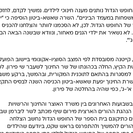
פש הגדול נותנים מענה חינוכי לילדים. נמשיך לקדם, לחזק
שפחות במעמד הביניים". השרה שאשא-ביטון הוסיפה כי "יל
של החופש הגדול. לכן, לא הסכמנו לוותר והצלחנו להכניס
לא נשאיר את ילדי הגנים מאחור, ונוודא שבשנה הבאה הם
'".
קייטנה מסובסדת לפי המצב הסוציו-אקונומי ביישוב הפועל
הקיץ, החלה בכהונתו של שר החינוך לשעבר שי פירון. לפ
ג' למסגרות בהתאם לתוכנית המקורית, ובהמשך, ברקע משב
ם. שרת החינוך יפעת שאשא-ביטון הכניסה השנה לבסיס התקצ
א'-ג', כפי שהיה בהחלטה של פירון.
 בשבועות האחרונים בין משרד האוצר והחינוך והרשויות
 הנהגת ההורים הארצית מירום שיף מכתב לשר ליברמן שבו
מים כתיקונם בית הספר של החופש הגדול נחשב הצלחה
ים להמשיך ולהתפרנס בראש שקט, ביודעם שהילדים