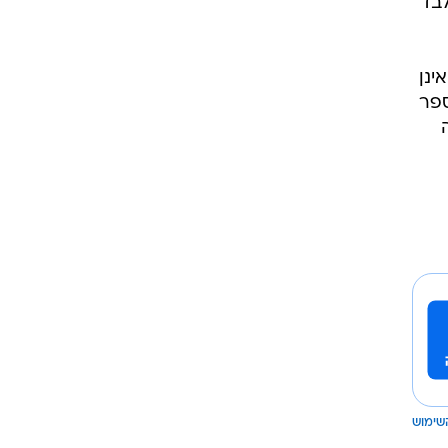
לבד
ינן
ספר
שימוש