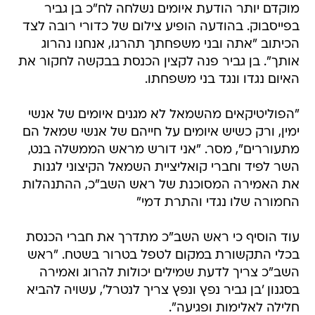
מוקדם יותר הודעת איומים נשלחה לח"כ בן גביר
בפייסבוק. בהודעה הופיע צילום של כדורי רובה לצד
הכיתוב "אתה ובני משפחתך תהרגו, אנחנו נהרוג
אותך". בן גביר פנה לקצין הכנסת בבקשה לחקור את
האיום נגדו ונגד בני משפחתו.
"הפוליטיקאים מהשמאל לא מגנים איומים של אנשי
ימין, ורק כשיש איומים על חייהם של אנשי שמאל הם
מתעוררים", מסר. "אני דורש מראש הממשלה בנט,
השר לפיד וחברי קואליציית השמאל הקיצוני לגנות
את האמירה המסוכנת של ראש השב"כ, ההתנהלות
החמורה שלו נגדי והתרת דמי"
עוד הוסיף כי ראש השב"כ מתדרך את חברי הכנסת
בכלי התקשורת במקום לטפל בטרור בשטח. "ראש
השב"כ צריך לדעת שמילים יכולות להרוג ואמירה
בסגנון 'בן גביר נפץ ונפץ צריך לנטרל', עשויה להביא
חלילה לאלימות ופגיעה".