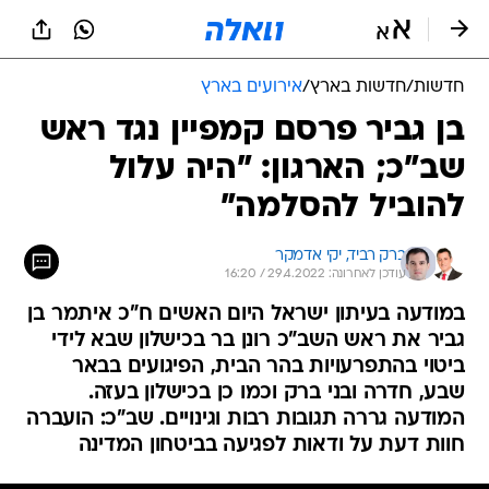
חדשות
/
חדשות בארץ
/
אירועים בארץ
בן גביר פרסם קמפיין נגד ראש
שב"כ; הארגון: "היה עלול
להוביל להסלמה"
ברק רביד, 
יקי אדמקר
עודכן לאחרונה: 29.4.2022 / 16:20
במודעה בעיתון ישראל היום האשים ח"כ איתמר בן
גביר את ראש השב"כ רונן בר בכישלון שבא לידי
ביטוי בהתפרעויות בהר הבית, הפיגועים בבאר
שבע, חדרה ובני ברק וכמו כן בכישלון בעזה.
המודעה גררה תגובות רבות וגינויים. שב"כ: הועברה
חוות דעת על ודאות לפגיעה בביטחון המדינה