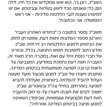
השב"כ, רונן בר, הוא איש שמקדיש את כל חייו, לילה
ויום, כדי שאנחנו נוכל לישון בשלווה ובביטחון. אם יש
למישהו טענות לגבי החלטות מדיניות - אני ראש
הממשלה. אני הכתובת".
משב"כ נמסר בתגובה כי "בחודש האחרון העביר
הארגון מספר המלצות וחוות דעת, שמטרתן לחזק
את הביטחון ולמנוע התלקחות רב זירתית. שב"כ
מודע היטב לחשיבות חופש התנועה, בכלל, ובפרט
של חברי כנסת ויחד עם זאת, במקרה חריג מאוד זה,
הועברה חוות דעת נתמכת במודיעין, המצביעה על
ודאות קרובה לפגיעה משמעותית בביטחון המדינה.
מחובתו וייעודו של שב"כ למנוע מבעוד מועד מעשה
העלול להוביל להסלמה ביטחונית, שעלולה להביא
לפגיעה באזרחים, בחיילי צה"ל ובשוטרים. שב"כ
ימשיך לקיים את חובתו וייעודו על-פי חוק ולהעביר
חוות דעת מקצועיות ועצמאיות, שביסודן השאיפה
למנוע פגיעה בביטחון המדינה ואזרחיה".