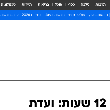
תרבות
סלבס
כסף
אוכל
בריאות
תיירות
טכנולוגיה
חדשות בארץ
פוליטי-מדיני
חדשות בעולם
בחירות 2026
עוד בחדשות
אירועים בארץ
פוליטיקה וממשל
המזרח התיכון
דעות ופרשנויו
חדשות פלילים ומשפט
יחסי חוץ
אירופה
סרי ושלזינגר
חינוך
אמריקה
פרויקטים מיוח
ישראלים בחו"ל
אסיה והפסיפיק
אסור לפספס
בריאות
אפריקה
מדע וסביבה
חברה ורווחה
הנחיות פיקוד 
ארכיון מדורים
זמני כניסת ש
לוח חופשות וח
לוח שנה
חדשות יהדות
בתום דיון של 12 שעות: ועדת
חדשות המשפ