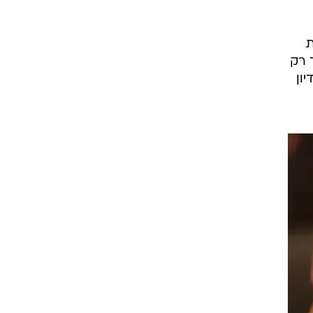
ת
 רק
ון