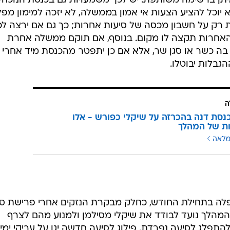
יתן ברשימה משותפת. יש לכך משמעויות גם בכנסת הנוכחי
א יוכל להציע הצעות אי אמון בממשלה, לא יזכה למימון מפל
ת רק על חשבון מכסה של סיעות אחרות; כך גם אם ירצה לכ
האחרות תקצה לו מקום. בנוסף, אם תוקם ממשלה אחרת
ן בה כשר או סגן שר, אלא אם כן יתפטר מהכנסת מיד אחרי
גבלות יבוטלו.
ה
נסת דנה בהכרזה על שיקלי כפורש - אלו
ת של המהלך
מלאה
פלה בתחילת החודש, כחלק מבקרת הנזקים אחרי פרישת סי
. המהלך נועד לבודד את שיקלי מסילמן ולמנוע מהם לצרף
התפלג לסיעה נפרדת. פילוג לסיעה חדשה יגן על עריקי ימי