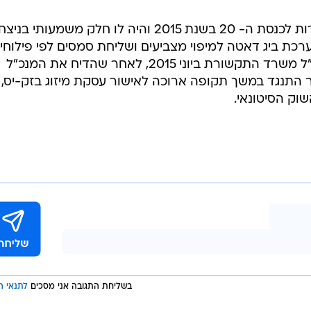
פילבר ניהל את קמפיין הליכוד בבחירות לכנסת ה- 20 בשנת 2015 והיה לו חלק משמעותי בני
רכת ביג דאטה למיפוי מצביעים ושליחת סמסים לפי פילוחים
נתניהו גמל לפילבר ומינה אותו למנכ"ל משרד התקשורת ביוני 2015, לאחר שהדיח את המנכ"ל
ר התנגד במשך תקופה ארוכה לאישור עסקת מיזוג בזק-יס,
וק הסיטונאי.
בשליחת התגובה אני מסכים
לתנאי ה