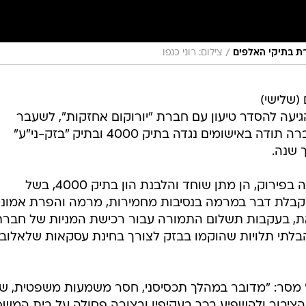
/
ת בתיקי האלפים
צילום: רוני כנפו
 (שלישי)
יעה להסדר טיעון עם חברת "יורוקום אחזקות", לשעבר
בבעלותו של שאול אלוביץ', לפיו החברה תודה באישומים נגדה בתיק 4000 ובתיק "בזק-ני"ע"
העבירות שבהן תודה החברה, המצויה בפירוק, הן מתן שוחד והלבנת הון בתיק 4000, בשל
ן קבלת דבר במרמה בנסיבות מחמירות, מרמה והפרת אמוני
 זאת, בעקבות תשלום התמורה עבור רכישת המניות של חבר
 הבלתי תלויות שהוקמו בבזק לצורך בחינת עסקאות שלאלובי
ץ' מסר: "מדובר במהלך תכסיסני, חסר משמעות משפטית, ש
 הציבור ולהשפיע בכך בעקיפין ובצורה פסולה על בית המשפ