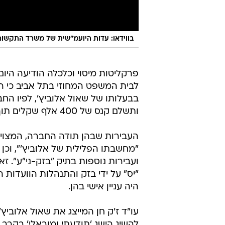
בווידאו: עדות היועמ"שית של משרד התקשור
פרקליטות מיסוי וכלכלה הודיעה היום
לבית המשפט המחוזי בתל אביב כי הג
ותשלם קנס של 400 אלף שקלים תוך שנה.
"מחשבתו הפלילית של אלוביץ'", וכ
ועבירות נוספות בתיק "בזק-ני"ע".
"יס" על ידי בזק והתנהלות הוועדות
היה עניין אישי בהן.
עו"ד ז'ק חן המייצג את שאול אלובי
להשיג הישג 'תודעתי ומוראלי' בקרב