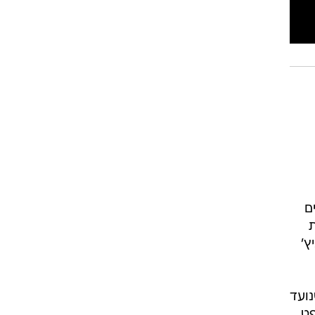
ם
ת
ץ'
נועד
ט.