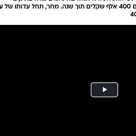
המייל האדום
"בזק-ני"ע" ו"וואלה-בזק", ותשלם 400 אלף שקלים תוך שנה. מחר, תחל עדותו של 