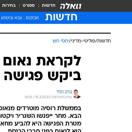
חדשות
ספורט
בחירות
חדשות
מבזקים
צבא וביטחון
חדשות
/
פוליטי-מדיני
/
יחסי חוץ
לקראת נאום ז
ביקש פגישה ד
ברק רביד
עודכן לאחרונה: 15.3.2022 / 16:51
בממשלת רוסיה מוטרדים מנאומו
הבא. מחר ייפגשו השגריר ויקטור
מטרת הפגישה היא להביע מחאה 
הוא לנאום בפני חברי הכנסת