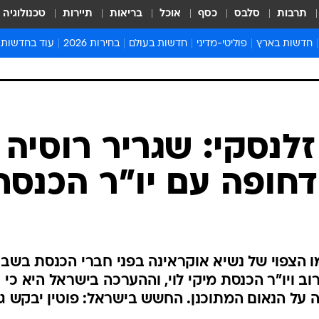
תרבות
סלבס
כסף
אוכל
בריאות
תיירות
טכנולוגיה
חדשות בארץ
פוליטי-מדיני
חדשות בעולם
בחירות 2026
עוד בחדשות
אירועים בארץ
פוליטיקה וממשל
המזרח התיכון
דעות ופרשנויו
חדשות פלילים ומשפט
יחסי חוץ
אירופה
סרי ושלזינגר
חינוך
אמריקה
פרויקטים מיוח
ישראלים בחו"ל
אסיה והפסיפיק
אסור לפספס
לנסקי: שגריר רוסיה
בריאות
אפריקה
מדע וסביבה
חופה עם יו"ר הכנסת
חברה ורווחה
הנחיות פיקוד 
ארכיון מדורים
זמני כניסת ש
לוח חופשות וח
 הצפוי של נשיא אוקראינה בפני חברי הכנסת בשבו
לוח שנה
וב ויו"ר הכנסת מיקי לוי, וההערכה בישראל היא כי
חדשות יהדות
על הנאום המתוכנן. החשש בישראל: פוטין יבקש ג
חדשות המשפ