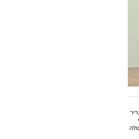
ריר
שלה