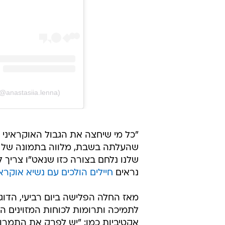
@anastasiia.lenna)