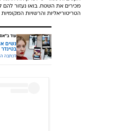
"כל מי שיחצה את הגבול האוקראיני 
שהעלתה בשבת, מלווה בתמונה של חי
שלנו נלחם בצורה כזו שנאט"ו צריך
נראים
חיילים הולכים עם נשיא אוקראי
מאז החלה הפלישה ביום רביעי, הדו
לתמיכה ותרומות לכוחות המזוינים ה
אקטיביות כמו: "יש לפרק את התמרור
מכירים את השטח. בואו נעזור להם לל
הטריטוריאליות והרשויות המקומיות 
עוד ב"אס
נשים או
בטינדר
לכתבה ה