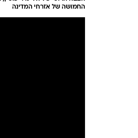
ללחימה: כל מ
ייהרג
אסור לפספס
עודכן לאחרונה: 27.2.2022 / 10:41
מיס גרנד אוקראינה לשעבר התחי
הצבא הרוסי של ולדימיר פוטין, 
החמושה של אזרחי המדינה