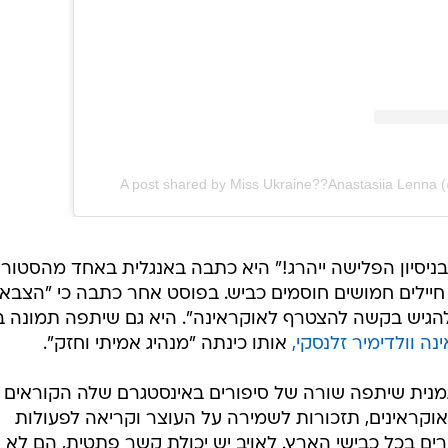
View this post on Instagram
A post shared by Miss Ukraine??Anastasiia Lenna (