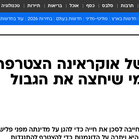
תרבות
סלבס
כסף
אוכל
בריאות
תיירות
טכנולוגיה
חדשות בארץ
פוליטי-מדיני
חדשות בעולם
בחירות 2026
עוד בחדשות
אירועים בארץ
פוליטיקה וממשל
המזרח התיכון
דעות ופרשנויו
חדשות פלילים ומשפט
יחסי חוץ
אירופה
סרי ושלזינגר
חינוך
אמריקה
פרויקטים מיוח
ישראלים בחו"ל
אסיה והפסיפיק
אסור לפספס
בריאות
אפריקה
מדע וסביבה
חברה ורווחה
הנחיות פיקוד 
ארכיון מדורים
זמני כניסת ש
לוח חופשות וח
לוח שנה
חדשות יהדות
של אוקראינה הצטרפה
חדשות המשפ