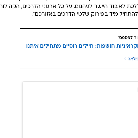
בניסיון הפלישה ייהרג!" היא כתבה באנגלית באחד מהסטורי
ילים חמושים חוסמים כביש. בפוסט אחר כתבה כי "הצבא
 להגיש בקשה להצטרף לאוקראינה". היא גם שיתפה תמונה 
נה וולדימיר זלנסקי,
אותו כינתה "מנהיג אמיתי וחזק".
גמנית שיתפה שורה של סיפורים באינסטגרם שלה הקוראים
אוקראינים, תזכורות לשמירה על העוצר וקריאה לפעולות
ים בכל כבישי הארץ. לאויב יש יכולת קשר פתטית, הם לא
כת לאיבוד היישר לגיהנום. על כל ארגוני הדרכים, הקהילות
להתחיל מיד בפירוק שלטי הדרכים באזורכם".
ור לפספס"
קראיניות חושפות: חיילים רוסיים מתחילים איתנו
מלאה