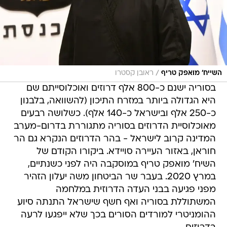
/
השייח' מואפק טריף
ראובן קסטרו
בסוריה ישנם כ-800 אלף דרוזים ואוכלוסייתם שם
היא הגדולה ביותר במזרח התיכון (להשוואה, בלבנון
כ-250 אלף ובישראל כ-140 אלף). כשלושה רבעים
מאוכלוסיית הדרוזים בסוריה מתגוררת בדרום-מערב
המדינה קרוב לישראל - בהר הדרוזים הנקרא גם הר
חוראן, באזור העיירה סויידא. ביקורו הקודם של
השיח' מואפק טריף במוסקבה היה לפני כשנתיים,
במרץ 2020. בעבר שר הביטחון משה יעלון הזהיר
מפני פגיעה בבני העדה הדרוזית במלחמה
המשתוללת בסוריה ואף חשף שישראל התנתה סיוע
ההומניטרי למורדים הסורים בכך שלא ייפגעו לרעה