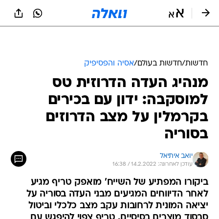
חדשות
/
חדשות בעולם
/
אסיה והפסיפיק
מנהיג העדה הדרוזית טס
למוסקבה: ידון עם בכירים
בקרמלין על מצב הדרוזים
בסוריה
יואב איתיאל
עודכן לאחרונה: 14.2.2022 / 16:38
ביקורו המפתיע של השייח' מואפק טריף מגיע
לאחר הדיווחים המגיעים מבני העדה בסוריה על
יציאה המונית לרחובות עקב מצב כלכלי וביטול
סבסוד מוצרים בסיסיים. טריף צפוי להיפגש עם