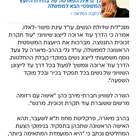
כך נראית הפארסה של בחירת היועץ
המשפטי הבא לממשלה
לכתבה המלאה
מנכ"לית שדולת הנשים, עו"ד עינת פישר-לאלו,
אמרה כי הדרך עוד ארוכה לייצוג שיוויוני: "עוד תקרת
זכוכית התנפצה. מברכות את היועצת המשפטית
הראשונה לממשלה, עו"ד גלי בהרב-מיארה על צעד
נוסף משמעותי לייצוג נשים במוקדי קבלת ההחלטות.
הדרך עוד ארוכה ונמשיך לפעול בכל דרך עד לייצוגן
השוויוני של נשים בכל תפקיד בכיר ובכל מוקד
השפעה".
השרה לשוויון חברתי מירב כהן: "אישה עם רזומה
מרשים ששוברת עוד תקרת זכוכית. מרגש".
בהרב מיארה, פרקליטת מחוז ת"א לשעבר, תהא
האישה הראשונה שתכהן בתפקיד. בנימוקי הצעת
המחליטים נכתב כי "היא המועמדת המתאימה ביותר,