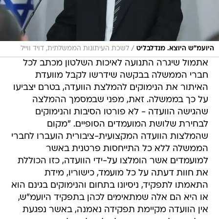
/
היועמ"ש היוצא. מנדלבליט
לשכת העיתונות הממשלתית, דויד ווייל
אתמול שיגרה התנועה לאיכות השלטון מכתב לכל
חברי הממשלה בבקשה שידרשו לקבל מוועדת
האיתור את הנימוקים להמלצת הוועדה, בטרם יצביעו
על כך בממשלה. זאת, מפני שבמסמך ההמלצה
שהגישה הוועדה - לא פורטו הסיבות והנימוקים
לבחירת שלושת המועמדים הסופיים. "מקום
שהמלצות הוועדה המקצועית-ציבורית הועברו לחברי
הממשלה ללא כל התייחסות פרטנית באשר
למועמדים אשר הומלצו על-ידי הוועדה, כזו הכוללת
את חוות דעתה על כל מועמד, כישוריו, מידת
התאמתו לתפקיד, ניסיונו בתחום והנימוקים בגינם הוא
או היא הם אלה שמתאימים לכהן בתפקיד היועמ"ש,
אין הוועדה מקיימת תפקידה נאמנה, באשר נפגעת