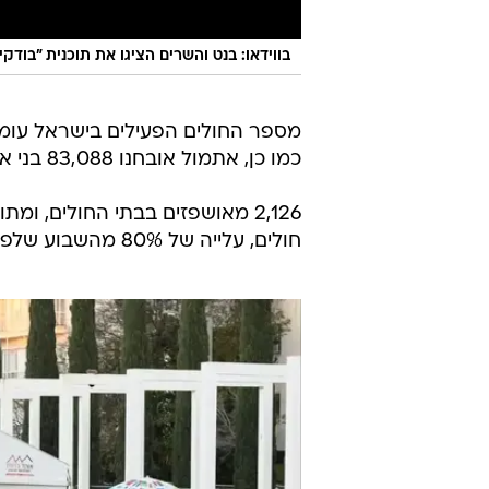
בווידאו: בנט והשרים הציגו את תוכנית "בודקי
כמו כן, אתמול אובחנו 83,088 בני אדם חיוביים לנגיף הקורונה. שיעור הנבדקים עמד על 23.23%.
חולים, עלייה של 80% מהשבוע שלפניו.