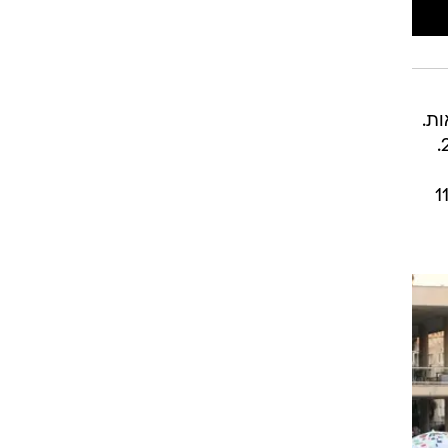
ריאות.
ם קשים ו-166 מונשמים. בשבוע האחרון מתו 110