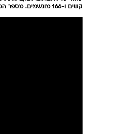
קשים ו-166 מונשמים. מספר המתים מפרוץ המגפה עלה ל-8,458