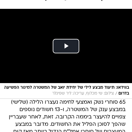
בווידאו: תיעוד מבצע לילי של יחידת יואב של המשטרה למיגור הפשיעה
/
בדרום
צילום: שי מכלוף, עריכה: ליר שפיגלר
65 סוחרי נשק ואמצעי לחימה נעצרו הלילה (שלישי)
במבצע ענק של המשטרה, ו-13 חשודים נוספים
צפויים להיעצר ביממה הקרובה. זאת, לאחר שעבריין
שהפך לסוכן הפליל את החשודים. מדובר במבצע
המעצרים של סוחרי אמל"ח הגדול ביותר מאז קום