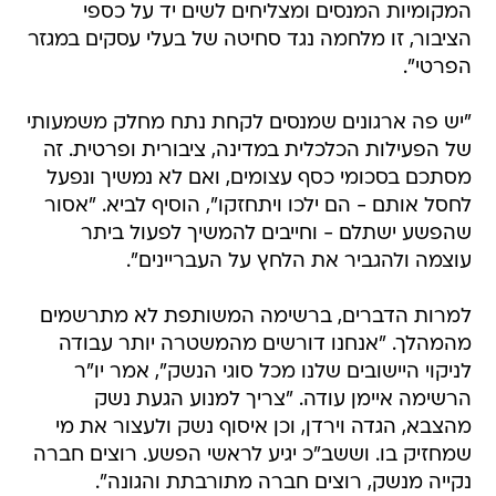
המקומיות המנסים ומצליחים לשים יד על כספי
הציבור, זו מלחמה נגד סחיטה של בעלי עסקים במגזר
הפרטי".
"יש פה ארגונים שמנסים לקחת נתח מחלק משמעותי
של הפעילות הכלכלית במדינה, ציבורית ופרטית. זה
מסתכם בסכומי כסף עצומים, ואם לא נמשיך ונפעל
לחסל אותם - הם ילכו ויתחזקו", הוסיף לביא. "אסור
שהפשע ישתלם - וחייבים להמשיך לפעול ביתר
עוצמה ולהגביר את הלחץ על העבריינים".
למרות הדברים, ברשימה המשותפת לא מתרשמים
מהמהלך. "אנחנו דורשים מהמשטרה יותר עבודה
לניקוי היישובים שלנו מכל סוגי הנשק", אמר יו"ר
הרשימה איימן עודה. "צריך למנוע הגעת נשק
מהצבא, הגדה וירדן, וכן איסוף נשק ולעצור את מי
שמחזיק בו. וששב"כ יגיע לראשי הפשע. רוצים חברה
נקייה מנשק, רוצים חברה מתורבתת והגונה".