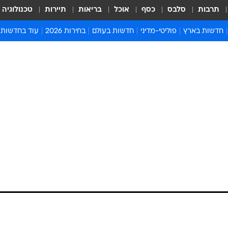
תרבות
סלבס
כסף
אוכל
בריאות
תיירות
טכנולוגיה
חדשות בארץ
פוליטי-מדיני
חדשות בעולם
בחירות 2026
עוד בחדשות
אירועים בארץ
פוליטיקה וממשל
המזרח התיכון
דעות ופרשנויו
חדשות פלילים ומשפט
יחסי חוץ
אירופה
סרי ושלזינגר
חינוך
אמריקה
פרויקטים מיוח
ישראלים בחו"ל
אסיה והפסיפיק
אסור לפספס
בריאות
אפריקה
מדע וסביבה
חברה ורווחה
הנחיות פיקוד 
ארכיון מדורים
זמני כניסת ש
לוח חופשות וח
לוח שנה
חדשות יהדות
חדשות המשפ