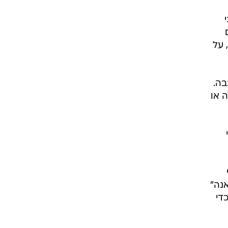
 על
בה.
 או
י
נה"
די