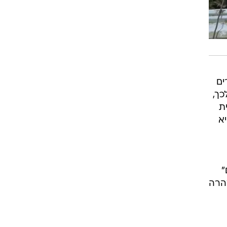
ים
וסף לכך,
ת
א
"
הרה