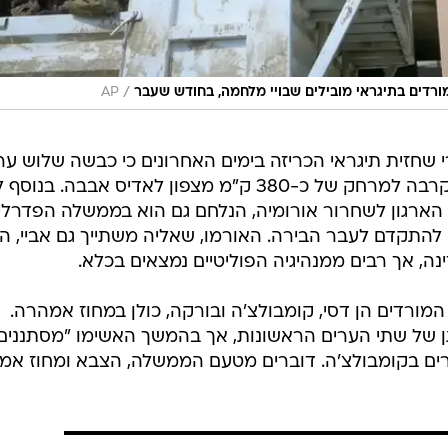
/
רדים בתיגראי מובילים שבויי מלחמה, בחודש שעבר
AP
 שחזית תיגראי הכריזה בימים האחרונים כי כבשה שלוש ער
במחוז אמהרה הסמוך לתיגראי, והתקרבה למרחק של כ-380 ק"מ מצפון לאדיס אבבה. בנ
 הארגון לשחרור אורומיה, הנלחם גם הוא בממשלה הפדרלי
 להתקדם לעבר הבירה. האורמו, שאליה משתייך גם אביי, הי
ה, אך רבים ממנהיגיה הפוליטיים נמצאים בכלא.
מורדים הן דסי, קומבולצ'ה ובורקה, כולן במחוז אמהרה.
 של שתי הערים הראשונות, אך בהמשך האשימו "מסתננים
רים בקומבולצ'ה. דוברים מטעם הממשלה, הצבא ומחוז אמ