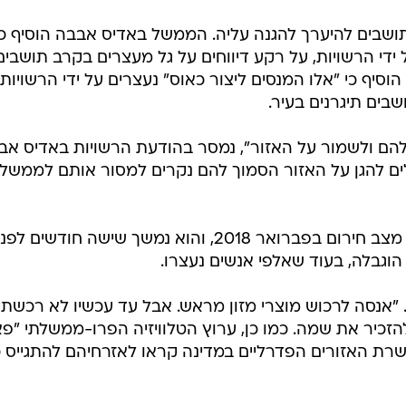
תושבים להיערך להגנה עליה. הממשל באדיס אבבה הוסיף כי
 ידי הרשויות, על רקע דיווחים על גל מעצרים בקרב תושבים
סיף כי "אלו המנסים ליצור כאוס" נעצרים על ידי הרשויות,
בים תיגרנים בעיר.
הם ולשמור על האזור", נמסר בהודעת הרשויות באדיס אב
לים להגן על האזור הסמוך להם נקרים למסור אותם לממשלה
אתיופיה הכריזה בפעם האחרונה על מצב חירום בפברואר 2018, והוא נמשך שישה חודשים לפנ
הוגבלה, בעוד שאלפי אנשים נעצרו.
 "אנסה לרכוש מוצרי מזון מראש. אבל עד עכשיו לא רכשתי
זכיר את שמה. כמו כן, ערוץ הטלוויזיה הפרו-ממשלתי "פא
רת האזורים הפדרליים במדינה קראו לאזרחיהם להתגייס כ