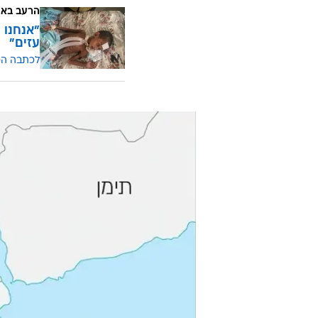
הרעב באת
"אנחנו 
עזים"
לכתבה ה