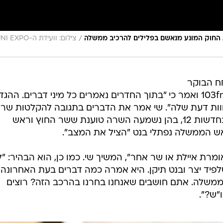
/
 החוק המונע מנאשם בפלילים להרכיב ממשלה
צילום: וועידת ה-XPO
ח הבוקר
(חמישי) עם ענת דוידוב וגיא פלג ב־103fm ואמר כי "בתוך החדרים נאמרים כל מיני דברים. ה
א חוות דעת שלה". שי אמר את הדברים בתגובה להקלטות שר
הפנים איילת שקד שנחשפו אתמול בחדשות 12, בהן נשמעה השרה טוענת ששר החוץ וראש
אש הממשלה נפתלי בנט "הציל את המצב".
ומרת איילת או שר אחר", המשיך שי. כמו כן, הוא הבהיר: "
שלפיד יצר ובנט תיקן. היא אמרה כמה דברים בעת האחרונה,
ממשלה. אתם חושבים שאנחנו בחרנו בהרכב הזה? רוצים