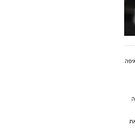
יפה
ה
את