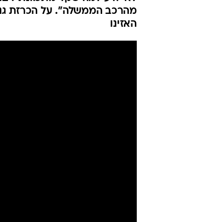
מהרכב הממשלה". על הכרזת גנץ 
האזינו