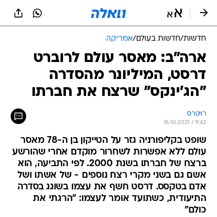
חדשות
/
חדשות בעולם
/
אמריקה
ארה"ב: מאסר עולם לרוברט
דרסט, המיליונר מהסדרה
"הג'ינקס" שרצח את חברתו
רויטרס
15.10.2021 / 9:42
שופט בקליפורניה גזר על הטייקון בן ה-78 מאסר
עולם ללא אפשרות לשחרור מוקדם אחרי שהורשע
ברצח של חברתו בשנת 2000. לפי התביעה, הוא
אשם גם בשני מקרי רצח נוספים - של אשתו ושל
אדם בטקסס. דרסט חשף את עצמו בשוגג בסדרה
התיעודית, כשתועד אומר לעצמו: "הרגתי את
כולם"