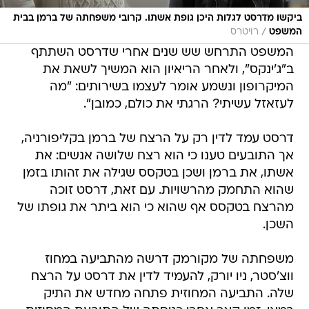
ביקשו מדרסט לגלות היכן גופת אשתו. קרובי משפחתה של ברמן בבית
/
המשפט
רויטרס
המשפט התרחש שש שנים אחרי שדרסט השתתף
ב"ג'ינקס", ולאחר הריאיון הוא המשיך לשאת את
המיקרופון ונשמע אומר לעצמו בשירותים: "מה
לעזאזל עשיתי? הרגתי את כולם, כמובן".
דרסט עמד לדין רק על הרצח של ברמן בקליפורניה,
אך התובעים טענו כי הוא רצח שלושה אנשים: את
אשתו, את ברמן ושכן בטקסס שגילה את זהותו בזמן
שהוא התחמק מהרשויות. עם זאת, דרסט זוכה
מהרצח בטקסס אף שהוא כי הוא ביתר את גופתו של
השכן.
משפחתה של מקורמק דרשה מהתביעה במחוז
ווצ'סטר, ניו יורק, להעמיד לדין את דרסט על הרצח
שלה. התביעה המחוזית פתחה מחדש את התיק