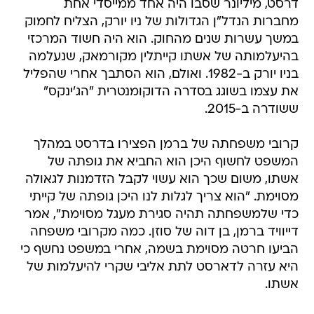
דרסט, מיליונר שסבו היה אחד ממייסדי אחת
מחברות הנדל"ן הגדולות של ניו יורק, הצליח לחמוק
במשך עשרות שנים מהחוק. הוא היה חשוד המרכזי
בהיעלמותה של אשתו קייתלין מקורמאק, שנעלמה
בניו יורק ב-1982. ואולם, הוא הסתבך אחרי שהפליל
את עצמו בשוגג בסדרה הדוקומנטרית "הג'ינקס"
ששודרה ב-2015.
קרובי משפחתה של ברמן הפצירו בדרסט במהלך
המשפט לחשוף היכן הוא החביא את גופתה של
אשתו, משום שכך הוא עשוי לקבל הזדמנות לגאולה
מסוימת. "הוא צריך לגלות לנו היכן גופתה של קייתי
כדי שלמשפחתה תהיה סגירת מעגל מסוימת", אמר
דייוויד ברמן, בן דוה של סוזן. כמה מקרובי משפחה
הביעו חרטה מסוימת בשמה, אחרי במשפט נחשף כי
היא עזרה לדארסט לתת אליבי שקרי להיעלמות של
אשתו.