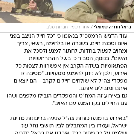
/
בראל חדריה שמואלי
אתר רשמי, דוברות מג"ב
עוד הדגיש הרמטכ"ל בנאומו כי "כל חייל הניצב בפני
איום וסכנת חיים, בשגרה או בלחימה, רשאי, צריך
ומחויב לפעול בחדות, לחתור למגע ולסכל את
האיום". בנוסף, הסביר כי בשל ההתרחשויות
הפתאומיות בשדה הקרב אין אפשרוות לצפות כל
אירוע, ולכן לא ניתן להימנע מטעויות. "מסיבה זו
מפקדי צה"ל לא שולחים חיילים לקרב - הם יוצאים
איתם ומובילים אותם.
גם באירוע זה המח"ט והמפקדים הובילו מלפנים ושהו
עם החיילים בקו המגע עם האויב".
"באירוע בו מנעו כוחות צה"ל פגיעה בריבונות מדינת
ישראל, ועמדו בין המחבלים לבין תושבי נחל עוז.
שילמנו על כך מחיר כבד, איבדנו את בראל חדריה