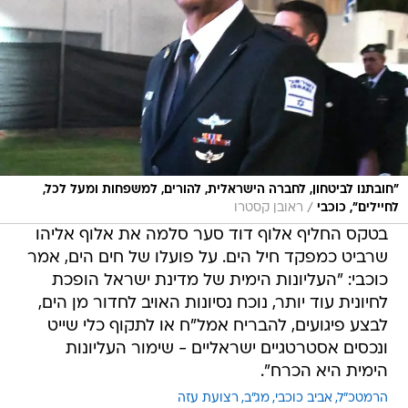
"חובתנו לביטחון, לחברה הישראלית, להורים, למשפחות ומעל לכל,
/
לחיילים", כוכבי
ראובן קסטרו
בטקס החליף אלוף דוד סער סלמה את אלוף אליהו
שרביט כמפקד חיל הים. על פועלו של חים הים, אמר
כוכבי: "העליונות הימית של מדינת ישראל הופכת
לחיונית עוד יותר, נוכח נסיונות האויב לחדור מן הים,
לבצע פיגועים, להבריח אמל"ח או לתקוף כלי שייט
ונכסים אסטרטגיים ישראליים - שימור העליונות
הימית היא הכרח".
הרמטכ"ל
אביב כוכבי
מג"ב
רצועת עזה