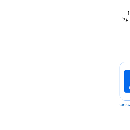
ך
על
שימוש