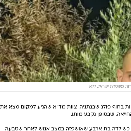
ות משטרת ישראל, ללא
ש, גבר בן 48 טבע למוות בחוף פולג שבנתניה. צוות מד"א שהגיע למקום מצא את
ייאה, שבסופן נקבע מותו.
י, כשילדה בת ארבע שאושפזה במצב אנוש לאחר שטבעה