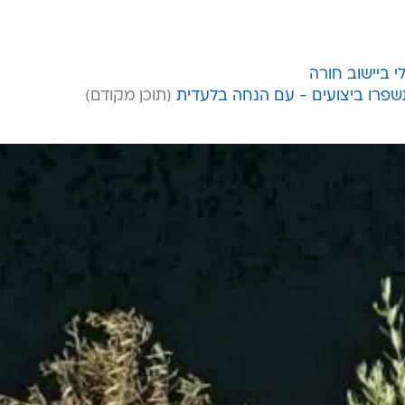
י ביישוב חורה
שפרו ביצועים - עם הנחה בלעדית