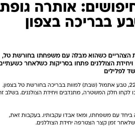
המייל האדום
פושים: אותרה גופתו
ת הצהריים כשהוא מבלה עם משפחתו בחורשת טל,
ויחידת הצוללנים פתחו בסריקות כשלאחר כשעתיים
שד לפלילים
עמאד אלאדין עייש, תושב טמרה בן 22, טבע אתמול (שבת) למוות בבריכה בחורשת טל בצפון.
ו לקחו חלק המשטרה, מתנדבים ויחידת הצולננים. בשלב זה
ביחד עם משפחתו, ומאז אבדו עקבותיו. בעקבות זאת,
לאחר זמן קצר הצטרפה יחידת הצוללנים.