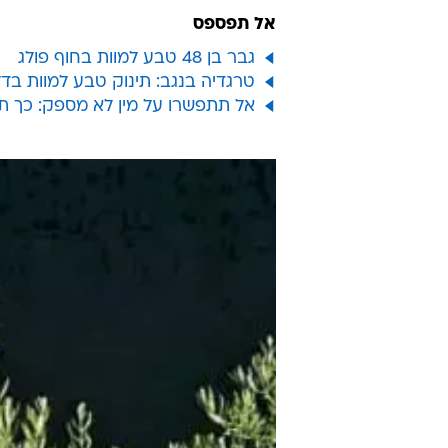
אל תפספס
גבר בן 48 טבע למוות בחוף פולג
טרגדיה בנגב: תינוק טבע למוות בדל
אל תתפשרו על מין לא מספק: כך ת