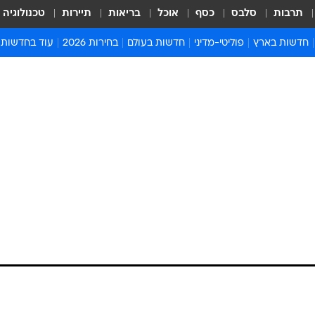
תרבות
סלבס
כסף
אוכל
בריאות
תיירות
טכנולוגיה
חדשות בארץ
פוליטי-מדיני
חדשות בעולם
בחירות 2026
עוד בחדשות
אירועים בארץ
פוליטיקה וממשל
המזרח התיכון
דעות ופרשנויו
חדשות פלילים ומשפט
יחסי חוץ
אירופה
סרי ושלזינגר
חינוך
אמריקה
פרויקטים מיוח
ישראלים בחו"ל
אסיה והפסיפיק
אסור לפספס
בריאות
אפריקה
מדע וסביבה
חברה ורווחה
הנחיות פיקוד 
ארכיון מדורים
זמני כניסת ש
לוח חופשות וח
לוח שנה
חדשות יהדות
חדשות המשפ