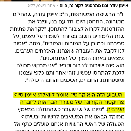
/
איימן עודה ובנו מתחסנים לקורונה, היום
אתר רשמי, ללא
יו"ר הרשימה המשותפת, ח"כ איימן עודה, שהחלים
מקורונה, התחסן היום יחד עם בנו, וניצל את
ההזדמנות לקרוא לציבור להתחסן. "לקראת פתיחת
שנת הלימודים חשוב במיוחד לשמור על עצמנו, על
סביבתנו וכמובן על המורות והמורים", מסר, "אסור
לנו לקבל את העובדה שאנחנו, האזרחים הערבים,
נמצאים באחוז הנמוך של המתחסנים".
הוא פנה ישירות לציבור וקרא: "אני מבקש מכולם
ללכת להתחסן עכשיו. זוהי אחריותנו כלפי עצמנו
ומשפחתנו, החברים, השכנים והחברה כולה".
"השבוע הזה הוא קריטי", אומר לוואלה! איימן סייף,
פרויקטור הקורונה של משרד הבריאות לחברה
הערבית
. "מיום שלישי שעבר כשהתחלנו במאמץ
ממוקד הבאנו את המשאבים לרשויות ובשיתוף
הפעולה של ראשי הרשויות אנחנו פועלים כתף אל