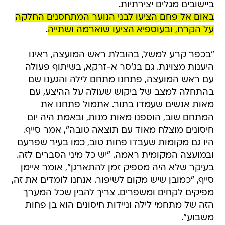
ביישובים מגלים יצירתיות.
באום אל פחם הציעו לבני הנוער המתחסנים החלקה
על הקרח, ובעוספיא הציעו שוארמה ושתייה
.
"בכפר קרע למשל, בהובלת ראש המועצה, ראינו
היענות מצוינת. גם בג'סר א-זרקא, בשיתוף פעולה
עם ראש המועצה, פתחנו מתחם לילה והגענו שם
בהתחלה למצב של ביקוש שעולה על ההיצע, עם
מאות אנשים שעמדו בתור. אתמול פתחנו את
המתחם שוב, הוספנו מאות מנות, ובאמת היה יום
חיסונים מוצלח מאוד עם תוצאה טובה", אמר סייף.
היו גם מקומות שעבדו פחות טוב, כמו בעיר שפרעם
ובמועצה המקומית ראמה. "יש כל מיני הסברים לזה.
בעיקר שלא היה מספיק זמן להתארגן", אומר איימן
סייף, "כמובן שיש מקום לשיפור. אנחנו לומדים את זה,
מפיקים לקחים ומשפרים. צריך להבין שכל המערך
הזה של מתחמי לילה וניידות חיסונים הוא בן פחות
משבוע".