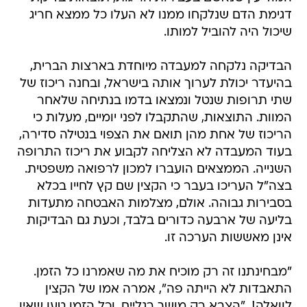
דגימת הדם שנלקחו ממנו לא העלו כל ממצא חריג
שיכול היה להוביל למותו.
הבדיקה נלקחה למעבדה מיוחדת בארצות הברית,
בהיעדר יכולת לערוך אותה בישראל, ובחנה ריכוז של
שתי תרופות שנטל ונמצאו בדמו בנתיחה שלאחר
המוות. התוצאות, שהתקבלו לפני יומיים, מעלות כי
הריכוז של אחת מהן תואם את הצפוי בנטילה סדירה,
בעוד המעבדה לא הצליחה לקבוע את ריכוז התרופה
השנייה. הממצאים הועברו למכון לרפואה משפטית.
בצה"ל העריכו בעבר כי הקצין שם קץ לחייו בכלא
בסבירות גבוהה. אולם, מצלמות האבטחה מתעדות
בליעה של ארבעה כדורים בלבד, וכעת גם הבדיקות
אינן מאששות הערכה זו.
"מבחינתנו זה רק מוכיח את מה שאמרנו כל הזמן.
התאבדות לא הייתה פה", אמרה אמו של הקצין
לוואלה!. "הצבא רק מושך רגליים, וכל הזמן טען שאין