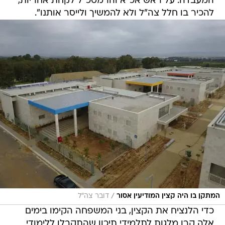
המעבדה. על ראש אכ"א והרמטכ"ל לקחת אחריות,
להכיר בו חלל צה"ל ולא להמשיך ולייסר אותנו".
/
המתקן בו היה קצין המודיעין אסור
דובר צה"ל
כדי הלנציח את הקצין, בני המשפחה הקימו בימים
אלה קרן מלגות לתלמידי תיכון שהתקבלו ללימודי