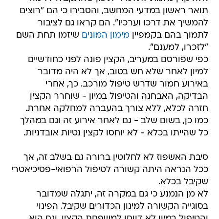
תואר ראשון במדעי המחשב, והסבירו כי הם "רוצים
להמשיך את דרכו וערכיו". הם קראו גם לציבור
לתמוך בהם בקמפיין
מימון המונים
שיזמו תחת השם
"לזכרו, למענם".
כפי שפורסם במעריב, הקצין פונה לפני כחודשיים
למיון לאחר שלא חש בטוב, אך לא היה מדובר
באירוע חמור שדרש טיפול מורכב. כך, אחרי
הבדיקה, האבחנה והטיפול במיון - שוחרר הקצין
חזרה לכלא, ללא צורך בהעברה למחלקה אחרת.
כמו כן, בשום שלב - גם לאחר אירוע זה וגם במהלך
כל שהייתו בכלא - לא יוחסו לקצין נטיות אובדניות.
סיבת האשפוז לא לחלוטין ברורה גם בשלב זה, אך
ככל הנראה היתה קשורה לטיפול הרפואי-פסיכיאטרי
שקיבל בכלא.
לא מן הנמנע כי גם במקרה זה, יתגלה שמדובר
בסוגייה הקשורה למינון הכדורים שקיבל. הפינוי
והטיפול במיון לא דווחו למשפחת הקצין, וגם הוא