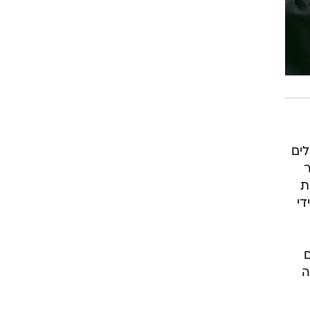
לים
ת
די
ה