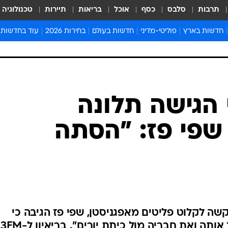
תרבות
סלבס
כסף
אוכל
בריאות
תיירות
טכנולוגיה
חדשות בארץ
פוליטי-מדיני
חדשות בעולם
בחירות 2026
עוד בחדשות
אירועים בארץ
פוליטיקה וממשל
המזרח התיכון
דעות ופרשנויו
חדשות פלילים ומשפט
יחסי חוץ
אירופה
סרי ושלזינגר
חינוך
אמריקה
פרויקטים מיוח
ישראלים בחו"ל
אסיה והפסיפיק
אסור לפספס
 הגישה תלונה
בריאות
אפריקה
מדע וסביבה
שפי פז: "הסתה
חברה ורווחה
הנחיות פיקוד 
ארכיון מדורים
זמני כניסת ש
לוח חופשות וח
לוח שנה
חדשות יהדות
 לקלוט פליטים מאפגניסטן, שפי פז הגיבה כי
חדשות המשפ
"המעשה הכי אנושי הוא להעמיד אותה ואת חבריה מול כית