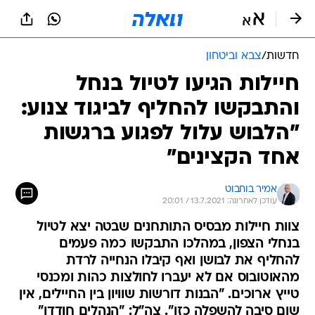
חדשות
/
צבא וביטחון
חיילות הגיעו לטיול בנחל
והתבקשו להחליף לביגוד צנוע:
"הלבוש עלול לפגוע ברגשות
אחד הקצינים"
אמיר בוחבוט
עודכן לאחרונה: 13.7.2021 / 20:01
צוות חיילות מבסיס התותחנים שבטה יצא לטיול
בנחלי הצפון, במהלכו התבקשו כמה פעמים
להחליף את לבושן ואף קיבלו הנחייה לרדת
מהאוטובוס אם לא יעברו לחולצות כהות ומכנסי
טייץ ארוכים. "הבנות דורשות שוויון בין החיילים, אין
שום סיבה להשפלה כזו". צה"ל: "הנהלים חודדו"