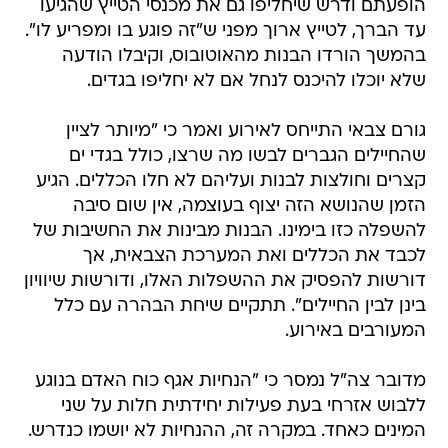
הופעתם ודרש שיחליפו גם את מכנסי הטייץ שהגיעו
עד הברך, לטייץ ארוך מפני ש"זה פוגע בו ומפריע לו".
בהמשך הורדו הבנות מהאוטובוס, וקיבלו הודעה
שלא יוכלו להיכנס לנחל אם לא יחליפו בגדים.
גורם צבאי התייחס לאירוע ואמר כי "מיותר לציין
שהחיילים הגברים לבשו מה שרצו, כולל בגדי ים
קצרים וחולצות לבנות ועליהם לא חלו הכללים. הגיע
הזמן שהנושא הזה יצוף בעוצמה, אין שום סיבה
להשפלה כזו בימינו. הבנות מבינות את החשיבות של
לכבד את הכללים ואת המערכת הצבאית, אך
דורשות להפסיק את ההשפלות האלו, ודורשות שיוויון
בינן לבין החיילים". תתקיים שיחת הבהרה עם כלל
המעורבים באירוע.
מדובר צה"ל נמסר כי "הנחיות אגף כוח האדם בנוגע
ללבוש אזרחי בעת פעילות יחידתית חלות על שני
המינים כאחד. במקרה זה, ההנחיות לא יושמו כנדרש.