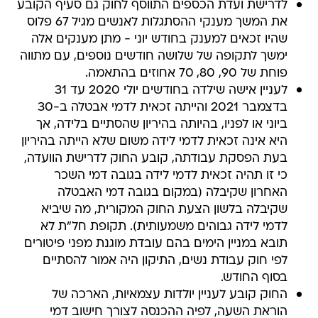
לדרישת ועדת הכספים התווסף לחוק גם סעיף הקובע
את המשך מענקי ההסתגלות לאנשים מגיל 67 פלוס
שהיו זכאים למענק בחודש יוני - מתן מענקים אלה
ימשך לתקופה של שלושה חודשים נוספים, עם מתווה
פוחת של 90, 80, 70 אחוזים בהתאמה.
לעניין אישה שילדה בחודשים יולי 2020 עד 31
בדצמבר 2021 והייתה זכאית לדמי אבטלה ב-30
ביוני או לפניו, בהיותה בהיריון שהסתיים בלידה, אך
היא אינה זכאית לדמי לידה משום שלא הייתה בהיריון
בעת הפסקת עבודתה, קובע החוק לדרישת הוועדה,
כי זו תהיה זכאית לדמי לידה בגובה דמי השכר
האחרון שקיבלה (במקום בגובה דמי האבטלה
שקיבלה בלשון הצעת החוק המקורית, מה שיביא
לדמי לידה גבוהים משמעותית). תקופת חל"ת לא
תובא במניין הימים בהם עובדת מוגנת מפני פיטורים
לפי חוק עבודת נשים, התיקון היה אמור להסתיים
בסוף החודש.
החוק קובע לעניין יולדות עצמאיות, הארכה של
הוראת השעה, לפיה ההכנסה לצורך חישוב דמי