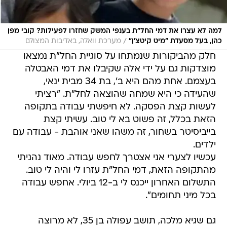
למה לא עצרו את דמי החל"ת בענפי המשק שחזרו לפעילות? קובי מפן
/
כהן, בעל מסעדת "מיט קיטצ'ן"
מערכת וואלה, באדיבות המצולם
חלק מהביקורות שנמתחו על סוגיית החל"ת נמצאו
מוצדקות גם על ידי אלה שקיבלו את דמי האבטלה
בעצמם. אחת מהם היא ב', בת 34 מבית ינאי,
שהעידה כי היא שמחה שהוצאה לחל"ת. "רציתי
לעשות קצת הפסקה. לא חיפשתי עבודה בתקופה
הזאת בכלל, זה פשוט בא לי טוב. עשיתי קצת
בייביסיטר בשחור, זה משהו שאני אוהבת - עבודה עם
ילדים.
עכשיו לצערי אני אצטרך לחפש עבודה. מאוד נהניתי
מהתקופה הזאת, דמי החל"ת עזרו לי והיה לי טוב.
התשלום האחרון ייכנס לי ב-12 ביולי. אחפש עבודה
בכל מיני תחומים".
גם שגיא מלכה, תושב עפולה בן 35, לא מרוצה