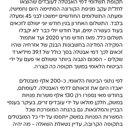
תקופת תשלומי דמי האבטלה לעובדים שהוצאו
לחל"ת עקב מגיפת הקורונה הסתיימה היום (חמישי),
ומעתה התשלומים החודשיים יימשכו לבני 45 ומעלה
בלבד. התשלום האחרון בגין חודש יוני ישולם לזכאים
בעוד כעשרה ימים, ועל חודש יולי כבר לא יקבלו
תשלום כלל. מאז חודש מרץ 2020 ועד אתמול
הפקידה המדינה בחשבונות הבנק של אזרחיה שהיו
זכאים לכך דמי אבטלה בסך כולל של 39.1 מיליארד
שקלים - הסכום הגבוה ביותר ששולם אי פעם על ידי
הביטוח הלאומי במשך תקופה כה קצרה.
לפי נתוני הביטוח הלאומי, כ-200 אלף מובטלים
יאבדו היום את זכאותם לדמי האבטלה. לעומתם,
בחודש מאי נספרו רק 130 אלף משרות פנויות
במשק, חלקן מולאו על ידי עובדים זרים, בעיקר בענפי
הבניין והמלונאות. גם בהנחה המופרכת שכל
המשרות הפנויות במשק ייתפסו על ידי כל המובטלים
בתקופה הקרובה, עדיין נשאלת השאלה - מה יהיה