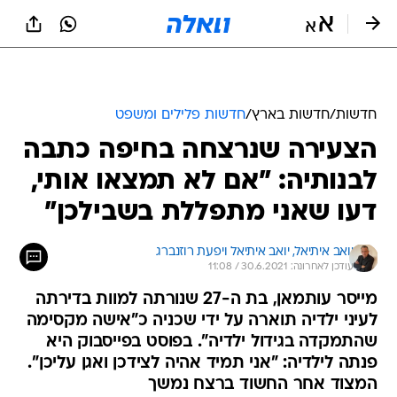
חדשות
/
חדשות בארץ
/
חדשות פלילים ומשפט
הצעירה שנרצחה בחיפה כתבה
לבנותיה: "אם לא תמצאו אותי,
דעו שאני מתפללת בשבילכן"
יואב איתיאל, 
יואב איתיאל ויפעת רוזנברג 
עודכן לאחרונה: 30.6.2021 / 11:08
מייסר עותמאן, בת ה-27 שנורתה למוות בדירתה
לעיני ילדיה תוארה על ידי שכניה כ"אישה מקסימה
שהתמקדה בגידול ילדיה". בפוסט בפייסבוק היא
פנתה לילדיה: "אני תמיד אהיה לצידכן ואגן עליכן".
המצוד אחר החשוד ברצח נמשך
מייסר עותמאן, בת ה-27 שנרצחה הבוקר (רביעי)