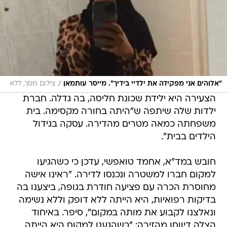
/
"אלוהים אני מפקידה את ילדיי בידיך". מייסר עותמאן
צילום מסך, ללא
הצעירה היא ילידת שכונת חליסה, בה גדלה. חברת
ילדות שלה שיתפה ש"היתה בחורה מקסימה. בית
משפחתה כמאה מטרים מהדירה. עסקה בגידול
הילדים בבית".
חובש במד"א, אחמד טואפשי, עדכן כי כשהגיעו
למקום חברו למשטרה ונכנסו לדירה. "ראינו אישה
מחוסרת הכרה עם פציעה חודרת בגופה, ביצענו בה
בדיקות רפואיות, היא הייתה ללא דופק וללא נשימה
ונאלצנו לקבוע את מותה במקום", סיפר. באיחוד
הצלה דיווחו מהזירה: "כשהגענו למקום היא הייתה
ללא דופק ונשימה. למרבה הצער נקבע מותה בזירת
האירוע עקב אופי הפציעות הקשות מהן סבלה".