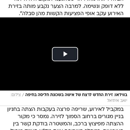
/
בווידאו: זירת החדש לרצח של אישה בשכונת חליסה בחיפה
צילום:
יואב איתיאל
במקביל לאירוע, שריפה פרצה בעקבות הצתה בחניון
בניין מגורים ברחוב הסמוך לזירה. נמסר כי מקור
ההצתה מפיצוץ ברכב, והמשטרה בודקת קשר בין
האירועים. במהלך השריפה צוות מד"א העניק טיפול
רפואי לשבעה פצועים, בהם פצוע אחד באורח בינוני