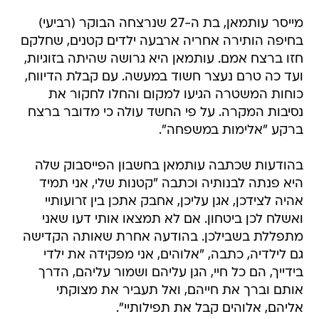
בחיפה הותירה אחריה ארבעה ילדים קטנים, שחלקם
חזו ברצח אמם. עותמאן היא גרושה שהיתה בזוגיות,
ועד כה טרם נעצר חשוד במעשה. עם קבלת הדיווח,
כוחות המשטרה הגיעו למקום והחלו לחקור את
נסיבות המקרה. על פי החשד עולה כי מדובר ברצח
ברקע "אלימות במשפחה".
בהודעות שכתבה עותמאן בחשבון הפייסבוק שלה
היא פנתה לבנותיה וכתבה "קטנות שלי, אני תמיד
אהיה לצידכן, אגן עליכן, אחבק אתכן בין זרועותיי
ואשלח לכן ביטחון. אם לא תמצאו אותי דעו שאני
מתפללת בשבילכן. בהודעה אחרת שאותה הקדישה
גם לילדיה, כתבה, "אלוהים, אני מפקידה את ילדי
בידייך, הם כל חיי, הגן עליהם ושמור עליהם, הדרך
אותם וברך את חייהם, ואל תעביר את מצוקתי
אליהם, אלוהים קבל את תפילותיי".
אל תפספס
דוח המבקר: יותר נשים נרצחו - אך התקציב לטיפול