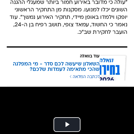
"עולה כי מדובר באירוע חמור ביותר שמעגלי ההגנה
השונים יכלו למנועו. מסקנות מן התחקיר הראשוני
יופקו וילמדו באופן מיידי, תחקיר האירוע נמשך". עוד
נאמר כי החשוד, עמאד צופי, תושב רפיח בן ה-24,
הועבר לחקירת שב"כ.
עוד בוואלה
השאלון שיעשה לכם סדר - מי המפלגה
שהכי מתאימה לעמדות שלכם?
לכתבה המלאה