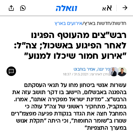
חדשות
/
חדשות בארץ
/
אירועים בארץ
רבש"צים מהעוטף הפגינו
לאחר הפיגוע באשכול; צה"ל:
"אירוע חמור שיכלו למנוע"
יניר יגנה, 
אמיר בוחבוט
עודכן לאחרונה: 31.5.2021 / 18:37
עשרות אנשי ביטחון מחו על תנאי העסקתם
בהפגנה באבשלום, היישוב בו דקר תושב עזה את
הרבש"צ. "מדינת ישראל מפקירה אותנו", אמרו.
במקביל, מתחקיר ראשוני של צה"ל עולה כי
המחבל חצה את הגדר בנקודת פגיעה מפצמ"רים
שנורו ב"שומר החומות", וכי היתה "תקלת אנוש
במערך התצפיות"