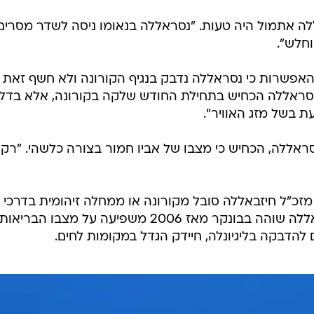
לה אתמול היה טעות. "נסראללה בנאומו ניסה לשדר מסרים
חלש".
ת האפשרות כי נסראללה נדבק בנגיף הקורונה ולא חשף זאת 
נסראללה הכחיש בתחילת החודש שלקה בקורונה, אלא בדל
 בשל מזג האוויר".
 נסראללה, הכחיש כי מצבו של אביו חמור בצורה כלשהי. "רק
זכ"ל חיזבאללה סובל מקורונה או ממחלה זיהומית בדרכי
הנשימה. לדבריו, גם העובדה כי נסראללה שוהה בבונקר מאז 2006 משפיעה על מצבו הבריאות
ם להדבקה בליגיונלה, חיידק הגדל במקומות לחים.