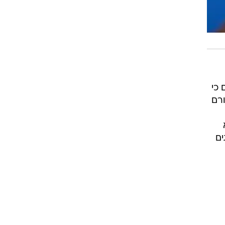
 כי
ורם
ים