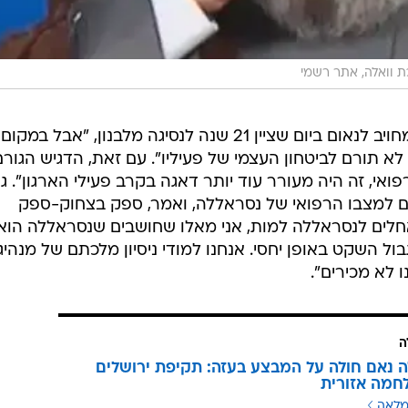
 וואלה, אתר רשמי
גורם ביטחוני אמר כי נסראללה היה מחויב לנאום ביום שציין 21 שנה לנסיגה מלבנון, "אבל במקום
א תורם לביטחון העצמי של פעיליו". עם זאת, הדגיש הגורם
ואי, זה היה מעורר עוד יותר דאגה בקרב פעילי הארגון". ג
נים למצבו הרפואי של נסראללה, ואמר, ספק בצחוק-ספק
חלים לנסראללה למות, אני מאלו שחושבים שנסראללה הוא
גבול השקט באופן יחסי. אנחנו למודי ניסיון מלכתם של מנהיג
 לא מכירים".
ה
 נאם חולה על המבצע בעזה: תקיפת ירושלים
חמה אזורית
מלאה