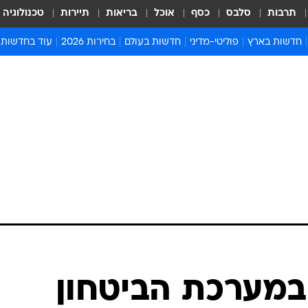
תרבות
סלבס
כסף
אוכל
בריאות
תיירות
טכנולוגיה
חדשות בארץ
פוליטי-מדיני
חדשות בעולם
בחירות 2026
עוד בחדשות
אירועים בארץ
פוליטיקה וממשל
המזרח התיכון
דעות ופרשנויו
חדשות פלילים ומשפט
יחסי חוץ
אירופה
סרי ושלזינגר
חינוך
אמריקה
פרויקטים מיוח
ישראלים בחו"ל
אסיה והפסיפיק
אסור לפספס
בריאות
אפריקה
מדע וסביבה
חברה ורווחה
הנחיות פיקוד 
ארכיון מדורים
זמני כניסת ש
לוח חופשות וח
לוח שנה
חדשות יהדות
במערכת הביטחון
חדשות המשפ