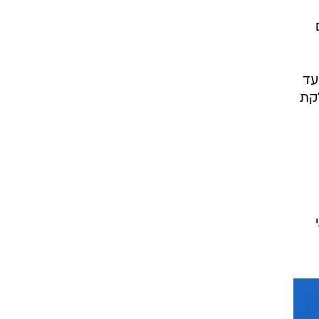
עד
קת
י