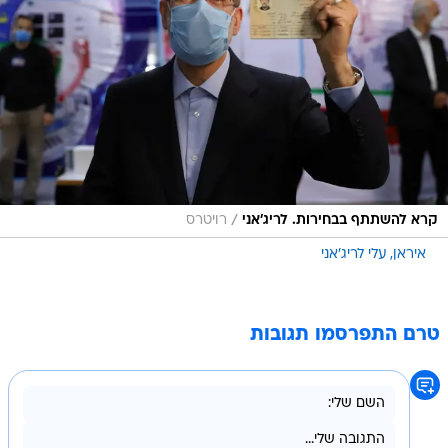
/
קרא להשתתף בבחירות. לריג'אני
רויטרס
איראן
עלי לריג'אני
טרם התפרסמו תגובות