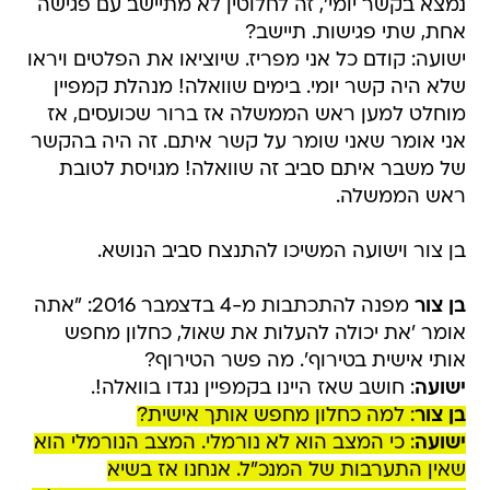
נמצא בקשר יומי', זה לחלוטין לא מתיישב עם פגישה
אחת, שתי פגישות. תיישב?
ישועה: קודם כל אני מפריז. שיוציאו את הפלטים ויראו
שלא היה קשר יומי. בימים שוואלה! מנהלת קמפיין
מוחלט למען ראש הממשלה אז ברור שכועסים, אז
אני אומר שאני שומר על קשר איתם. זה היה בהקשר
של משבר איתם סביב זה שוואלה! מגויסת לטובת
ראש הממשלה.
בן צור וישועה המשיכו להתנצח סביב הנושא.
בן צור
מפנה להתכתבות מ-4 בדצמבר 2016: "אתה
אומר 'את יכולה להעלות את שאול, כחלון מחפש
אותי אישית בטירוף'. מה פשר הטירוף?
ישועה
: חושב שאז היינו בקמפיין נגדו בוואלה!.
בן צור
: למה כחלון מחפש אותך אישית?
ישועה
: כי המצב הוא לא נורמלי. המצב הנורמלי הוא
שאין התערבות של המנכ"ל. אנחנו אז בשיא