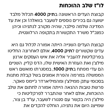
לו"ז שלב ההוכחות
קבוצת העדים הראשונה ב
תיק 4000
תכלול מלבד
ישועה גם בכירים נוספים לשעבר בוואלה! וכן את עד
המדינה שלמה פילבר, שהיה מקורב לנתניהו וכיהן
כמנכ"ל משרד התקשורת בתקופה הרלוונטית.
קבוצת העדים השנייה הייתה אמורה לכלול גם היא
עדים שקשורים ל
תיק 4000
, אולם לאחרונה החליטו
בפרקליטות להעביר אליה את איש העסקים ארנון
מילצ'ן ואת העוזרת האישית שלו, הדס קליין. השניים
הם עדי מפתח ב
תיק 1000
, במסגרתו מואשם ראש
הממשלה במרמה והפרת אמונים בשל קבלת מתנות
בסכומי עתק ממילצ'ן ומהמיליארדר ג'יימס פאקר.
פרשת טובות ההנאה הייתה אמורה לחתום את שלב
ההוכחות, אולם לאחר שהתברר לפרקליטות כי
מילצ'ן היה בקשר עם סנגורו לשעבר, עו"ד בן צור,
שמייצג היום את נתניהו, הוחלט להקדים את