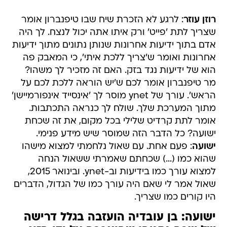
רוזן עוזר
: לרגע לא הזכרת שיח שבו טיפנברון אומר
שצריך לתת 'פייט' ורק איתו אתה יכול לנצח. לך היה
אדם בתוך ידיעות אחרונות שנותן נתונים מתוך ידיעות
אחרונות ואומר ש'צריך ללכת איתי', כי המאבק פה
הוא של ידיעות נגד בזק. האם זה מזכיר לך משהו?
מר טיפנברון אומר לכם ש'יש הוראה ללכת לכם על
הראש'. עורך של ynet מוסר לך 'אינסייד אינפורמיישן'
מתוך המערכת שלך. שולח לך כנראה התכתבות.
אומר לתת קרדיט שלילי בכל מקום, את זה שכחת
ישועה? כל הדבר הזה שמוסר שיש מידע פנימי.
ישועה
: פעם אחת. עם שאול נלחמתי למצוא מישהו
שהוא כמו (...) שכחתם שאמרתי ששאול הנחה
למצוא עורך כמו בידיעות וב-ynet. ובינואר 2015,
שאול אמר לי שאם היה עורך כמו של הגדול, הדברים
היו קורים כמו שצריך.
ישועה: בן עובדיה הועזבה בגלל דרישה