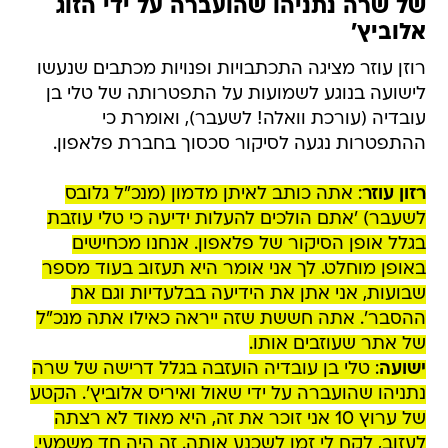
של שרה נתניהו שהועברה על ידי הזוג
אלוביץ'
רוזן עוזר מציגה התכתבויות ופנויות מכתבים שנעשו
לישועה בנוגע לשמועות על התפטרותה של טלי בן
עובדיה (עורכת וואלה! לשעבר), ואומרת כי
ההתפטרות נגעה לסיקור סכסוך בחברת פלאפון.
רזון עוזר
: אתה כותב לאיתן מדמון (מנכ"ל גלובס
לשעבר) 'אתם הולכים להעלות ידיעה כי טלי עוזבת
בגלל אופן הסיקור של פלאפון. אנחנו מכחישים
באופן מוחלט. לך אני אומר היא תעזוב בעוד מספר
שבועות, אני אתן את הידיעה בבלעדיות וגם את
ההסבר'. אתה חששת שזה ייראה כאילו אתה מנכ"ל
של אתר שעוזבים אותו.
ישועה
: טלי בן עובדיה הועזבה בגלל דרישה של שרה
נתניהו שהועברה על ידי שאול ואיריס אלוביץ'. הקטע
של ערוץ 10 אני זוכר את זה, היא מאוד לא רצתה
לעזוב, לקח לי זמן לשכנע אותה. זה היה חד משמעי.