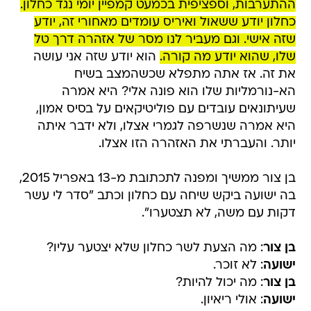
ההתערבות, וספציפית בכמעט קמפיין יומי נגד כחלון.
כחלון יודע ששאול ואיריס עומדים מאחורי זה, יודע
שזה אישי. וגם מעביר לנו מסר של אזהרה דרך טל
שלו, שהוא יודע מה קורה.
הוא יודע שזה אני עושה
את זה. אז אתה מתפלא שכשהמצב בשיח
הא-נורמליות שלו הוא פונה אלי? היא אמרה
שעיתונאים עובדים עם פוליטיקאים על בסיס אמון,
היא אמרה שנשרפה לגמרי אצלו, ולא ידבר איתה
יותר. והעברתי את האזהרה הזו אצלו.
בן צור ממשיך ומפנה לתכתובת מ-13 באפריל 2015,
בה ישועה ביקש שיחה עם כחלון וכתב "סדר לי עשר
דקות עם משה, לא תצטערו".
בן צור
: מה הצעת לשר כחלון שלא יצטער עליו?
ישועה
: לא זוכר.
בן צור
: מה יכול להיות?
ישועה
: אולי ריאיון.