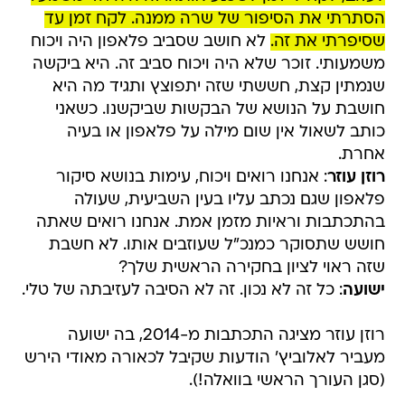
הסתרתי את הסיפור של שרה ממנה. לקח זמן עד
שסיפרתי את זה.
לא חושב שסביב פלאפון היה ויכוח
משמעותי. זוכר שלא היה ויכוח סביב זה. היא ביקשה
שנמתין קצת, חששתי שזה יתפוצץ ותגיד מה היא
חושבת על הנושא של הבקשות שביקשנו. כשאני
כותב לשאול אין שום מילה על פלאפון או בעיה
אחרת.
רוזן עוזר
: אנחנו רואים ויכוח, עימות בנושא סיקור
פלאפון שגם נכתב עליו בעין השביעית, שעולה
בהתכתבות וראיות מזמן אמת. אנחנו רואים שאתה
חושש שתסוקר כמנכ"ל שעוזבים אותו. לא חשבת
שזה ראוי לציון בחקירה הראשית שלך?
ישועה
: כל זה לא נכון. זה לא הסיבה לעזיבתה של טלי.
רוזן עוזר מציגה התכתבות מ-2014, בה ישועה
מעביר לאלוביץ' הודעות שקיבל לכאורה מאודי הירש
(סגן העורך הראשי בוואלה!).