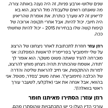
שנים שלוש-ארבע פניות, זה היה נענה באותה צורה.
מה שאנחנו רואים שלעבודה מול הרצוג, הוא בא
לריאיון זה לא שערך כותרת. את אומרת שהריאיון
היה חיובי. יכול להיות. אבל אחרי תקופה ארוכה של
קיפוח קשה שלו בבחירות 2015 - יכול להיות שחשתי
ככה.
רוזן עוזר
חוזרת לתכתובת לאחר ניצחונו של הרצוג
על שלי יחימוביץ' בפריימריז לראשות המפלגה: אני
מוכרחה להגיד שאתה פשוט משקר. הוא אומר לך
'תודה, אשמח שהכותרת תהיה ניצחון מוחץ להרצוג,
למרות ההתקפות, אני חייב להראות שליטה והדרה
של הכלבה (חימוביץ')'. ואתה משיב 'בסדר, מטפל. אני
בהוואי, אבל אנחה את אבי (אלקלעי, לשעבר עורך
ראשי בוואלה!)'.
רוזן עוזר: הסתירו מאיתנו חומר
עורכי הדין העלו כי יש התכתבויות שהוסתרו מהם.