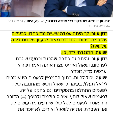
/
"האיזון זו מילה שנזרקת בלי מטרה ברורה", ישועה, היום
פלאש 90,
אוליבייה פיטוסי
רוזן עוזר
: לך היתה עמדה אישית נגד כחלון כבעלים
של כמה דירות. התנגדת מאוד לרעיון של מס דירה
שלישית?
ישועה
: התנגדתי לזה, כן.
רוזן עוזר
: והיתה גם כתבה שהכנת וכמעט שיגרת
לפרסום, ושאול ואיריס עצרו אותה ואמרו שהיא
'ערסית מדי', זוכר?
ישועה
: יכול להיות. בתוך הקמפיין לפעמים היו אומרים
לי 'אל תעלו', בעיקר כי שאול חשש מהתגובה שלו.
לפעמים התחלפו בתפקידים וגם צחקנו על זה.
לפעמים שאול לוחץ ואיריס בולמת ולהיפך (...) הדובר
היה אומר לפעמים לטל שלו שיודעים מה עושים לו,
ואני העברתי את זה לשאול ואיריס. לא זוכר את