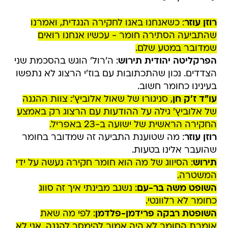
רוזן עוזר
: כשאנחנו באנו לחקירה הנגדית, ואמרנו
שהתביעה הסתירה חומר - עכשיו אנחנו רואים
שמדובר במטע שלם.
הפרקליטה יהודית תירוש
: ה'רול' הוגש בהסכמת שני
הצדדים. נכון שהתכתובות עם בוז'י הרצוג לא נתפשו
בעינינו כחומר חשוב.
עו"ד ז'ק חן
, סניגורו של שאול אלוביץ': צוות ההגנה
של אלוביץ' גילה על ההודעות עם הרצוג רק באמצע
החקירה הראשית של ישועה ב-23 באפריל.
רוזן עוזר
: מה שטוענת התביעה זה שמדובר בחומר
שהועבר אלינו בטעות.
תירוש
: הסיווג של מה הוא חומר חקירה נעשה על ידי
המשטרה.
השופט משה בר-עם
: נשגב מבינתי איך זה סווג
כחומר לא רלוונטי.
השופטת רבקה פרידמן-פלדמן
: לפי מה שאת
אומרת החומר לא היה אמור להימסר להגנה. אני לא