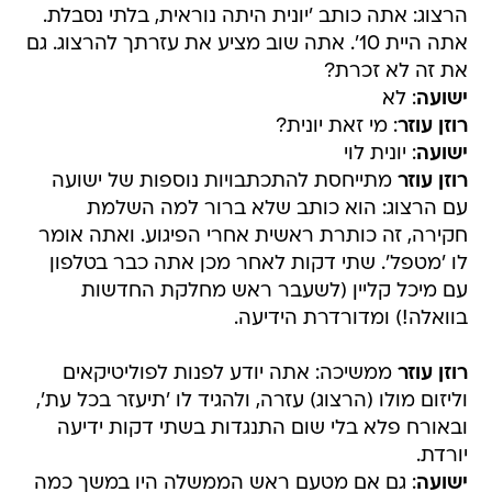
הרצוג: אתה כותב 'יונית היתה נוראית, בלתי נסבלת.
אתה היית 10'. אתה שוב מציע את עזרתך להרצוג. גם
את זה לא זכרת?
ישועה
: לא
רוזן עוזר
: מי זאת יונית?
ישועה
: יונית לוי
רוזן עוזר
מתייחסת להתכתבויות נוספות של ישועה
עם הרצוג: הוא כותב שלא ברור למה השלמת
חקירה, זה כותרת ראשית אחרי הפיגוע. ואתה אומר
לו 'מטפל'. שתי דקות לאחר מכן אתה כבר בטלפון
עם מיכל קליין (לשעבר ראש מחלקת החדשות
בוואלה!) ומדורדרת הידיעה.
רוזן עוזר
ממשיכה: אתה יודע לפנות לפוליטיקאים
וליזום מולו (הרצוג) עזרה, ולהגיד לו 'תיעזר בכל עת',
ובאורח פלא בלי שום התנגדות בשתי דקות ידיעה
יורדת.
ישועה
: גם אם מטעם ראש הממשלה היו במשך כמה