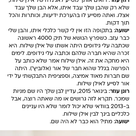
רוזן עוזר
: רואים אותך מסייע לאג'נדה של אילן שילוח,
שלא רק שהבן שלך עבד איתו, אלא הבן שלך עבד
אצלו. ואתה מסייע לו בהערכת ידיעות, וכותרות והכל
תוך דקות.
ישועה
: בתקופה הזו אין לי קשר כלכלי איתו, והבן שלי
כבר עזב. כשפרץ הנושא של תיק 4000 ראשונה
שכתבה עלי גידופים היתה אשתו של אילן שילוח. היא
זכרה שהיא חברה שלהם וכתבה עלי גידופים. לימים
היא מחקה את זה. אילן שילוח אמר שלא כותב על
הפרשה בגלל שהוא חבר של אור (אלוביץ'). היתה
שם חברות מאוד אמיצה, וספציפית התבקשתי על ידי
אור לסייע לאילן שילוח.
רונן עוזר
: בינואר 2015, עדיין לבן שלך היו שם מניות
שמכר. תקרא לזה גרושים או מה שאתה רוצה, אבל
ב-2013 בוודאי שלא יכול לומר שלא היו עניינים
כלכליים בינך לבין אילן שילוח.
ישועה
: מתי? הוא כבר לא היה שם.