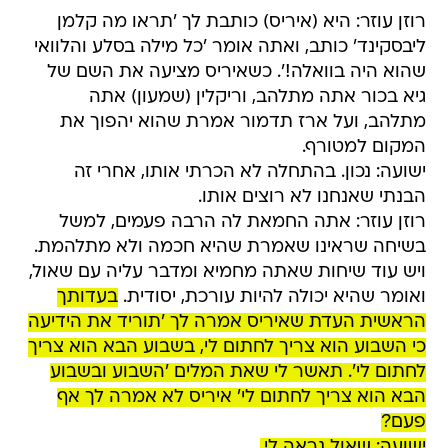
רוזן עוזר: היא (איריס) כותבת לך 'תראו מה קלמן
ליבסקינד' כותב, ואתה אומר 'כל מילה בסלע והלוואי
שהוא היה בוואלה!'. כשאיריס מציעה את השם של
גיא בכור אתה מתלהב, וריקלין (שמעון) אתה
מתלהב, ועל ארז תדמור אמרת שהוא יהפוך את
המקום למטורף.
ישועה: נכון. בהתחלה לא הכרתי אותו, אחרי זה
הבנתי שאנחנו לא רוצים אותו.
רוזן עוזר: אתה החמאת לה הרבה פעמים, למשל
בשיחה שראינו שאמרת שהיא חכמה ולא מתלהמת.
ויש עוד שיחות שאתה מחמיא ומדבר עליה עם שאול,
ואומר שהיא יכולה להיות עורכת, יסודית.
בעדותך
הראשית העדת שאיריס אמרה לך 'תוריד את הידיעה
כי השבוע הוא צריך לחתום לי, בשבוע הבא הוא צריך
לחתום לי'. תאשר לי שאת המלים 'השבוע ובשבוע
הבא הוא צריך לחתום לי' איריס לא אמרה לך אף
פעם?
ישועה: שאול נראה לי.