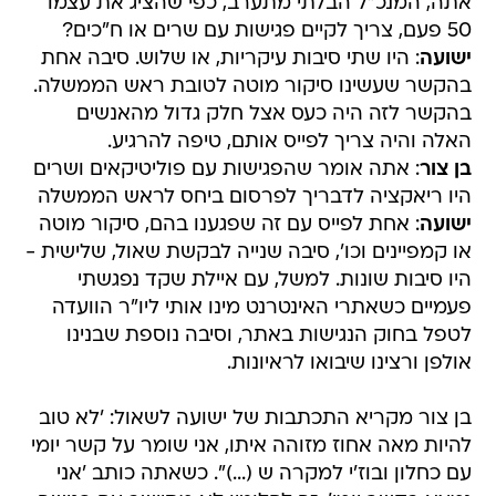
אתה, המנכ"ל הבלתי מתערב, כפי שהציג את עצמו
50 פעם, צריך לקיים פגישות עם שרים או ח"כים?
ישועה
: היו שתי סיבות עיקריות, או שלוש. סיבה אחת
בהקשר שעשינו סיקור מוטה לטובת ראש הממשלה.
בהקשר לזה היה כעס אצל חלק גדול מהאנשים
האלה והיה צריך לפייס אותם, טיפה להרגיע.
בן צור
: אתה אומר שהפגישות עם פוליטיקאים ושרים
היו ריאקציה לדבריך לפרסום ביחס לראש הממשלה
ישועה
: אחת לפייס עם זה שפגענו בהם, סיקור מוטה
או קמפיינים וכו', סיבה שנייה לבקשת שאול, שלישית -
היו סיבות שונות. למשל, עם איילת שקד נפגשתי
פעמיים כשאתרי האינטרנט מינו אותי ליו"ר הוועדה
לטפל בחוק הנגישות באתר, וסיבה נוספת שבנינו
אולפן ורצינו שיבואו לראיונות.
בן צור מקריא התכתבות של ישועה לשאול: 'לא טוב
להיות מאה אחוז מזוהה איתו, אני שומר על קשר יומי
עם כחלון ובוז'י למקרה ש (...)". כשאתה כותב 'אני