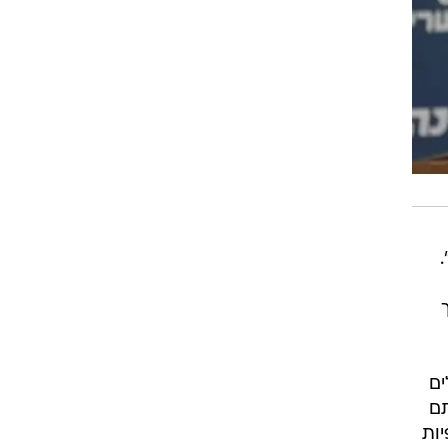
ים
תם
ות