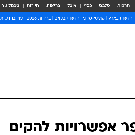
תרבות
סלבס
כסף
אוכל
בריאות
תיירות
טכנולוגיה
חדשות בארץ
פוליטי-מדיני
חדשות בעולם
בחירות 2026
עוד בחדשות
אירועים בארץ
פוליטיקה וממשל
המזרח התיכון
דעות ופרשנויו
חדשות פלילים ומשפט
יחסי חוץ
אירופה
סרי ושלזינגר
חינוך
אמריקה
פרויקטים מיוח
ישראלים בחו"ל
אסיה והפסיפיק
אסור לפספס
בריאות
אפריקה
מדע וסביבה
חברה ורווחה
הנחיות פיקוד 
ארכיון מדורים
זמני כניסת ש
לוח חופשות וח
לוח שנה
חדשות יהדות
ר אפשרויות להקים
חדשות המשפ