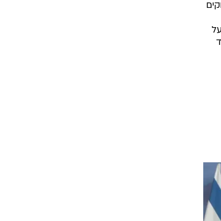
קים
על
ד