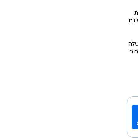
ת
שים
שלה
ור