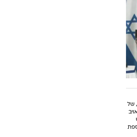
 של
ויב
ספת