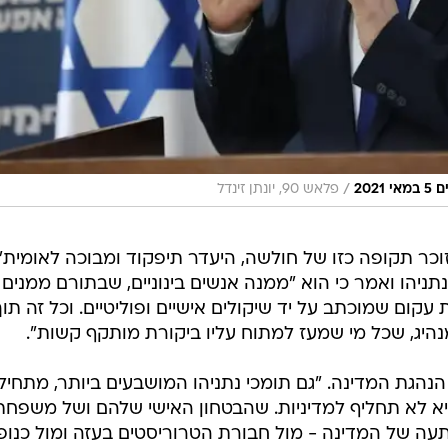
/
202
פלאש 90, יונתן זינדל
כר תקופה כזו של חולשה, היעדר תיפקוד ומבוכה לאומית".
ניהו ואמר כי הוא "ממנה אנשים בינוניים, שבתורם ממנים
עקום שמוכתב על יד שיקולים אישיים ופוליטיים. וכל זה תוך
נהיג, שכל מי שמעז למתוח עליו ביקורת מותקף קשות".
הנהגת המדינה. "גם תומכי נתניהו המושבעים ביותר, מתחיל
א לא תחליף למדיניות. שהבטחון האישי שלהם ושל משפח
 של המדינה - מול חבורת הטרוריסטים בעזה ומול כנופי