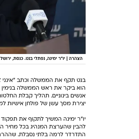
הצהרה | יו"ר ימינה, נפתלי בנט. כנסת, ירושלים 5 במאי 1
בנט תקף את הממשלה וכתב "אינני זו
הוא ביקר את ראש הממשלה בנימין נת
אנשים בינוניים. תהליך קבלת החלטות 
יצירת מסך עשן של פולחן אישיות למ
יו"ר ימינה המשיך לתקוף את תפקוד 
להבין שהערצת המנהיג בכל מחיר הי
התדרדר לרמה בלתי נסבלת. שההרתעה