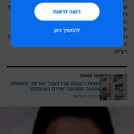
שלא לחשוד שמי שקיבל בחמאס את ההחלטה לירות
רקטות, עשה זאת מבלי לחשב עד הסוף את
המשוואה. או במילים אחרות מיסקלקולציה. מערכה
ממושכת מול חמאס עשויה דווקא לתת לממשלת
נתניהו בדיוק את החמצן שלו היא זקוקה ולטרפד את
האפשרות של הקמת ממשלת שינוי הנשענת על
רע"מ.
עוד בוואלה
מאות רקטות נורו לעבר ישראל; משפחה
נפגעה מפגיעה ישירה באשקלון
לכתבה המלאה