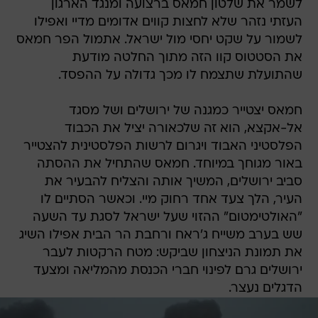
לשמר את שלטון חמאס ברצועה ומנגד הארגון
העזתי נזהר שלא לחצות קווים אדומים מדיי ואפילו
לשמור על שקט יחסי מול ישראל. אתמול הפר חמאס
את הסטטוס קוו הזה מתוך החלטה מודעת
שהתועלת שתצמח לו מכך גדולה על ההפסד.
חמאס יצטייר כמגנה של ירושלים ושל מסגד
אל-אקצא, הוא זה שלכאורה יציל את הכבוד
הפלסטיני האבוד ויגרום לרשות הפלסטינית להצטייר
באור מגוחך במיוחד. חמאס שהתחיל את ההסתה
סביב ירושלים, המשיך אותה והצליח להבעיר את
העיר, הלך צעד אחד רחוק מיי. וכאשר הסתיים לו
"האולטימטום" ההזוי שעל ישראל לסגת עד השעה
שש בערב משייח ג'ראח ורחבת הר הבית אפילו השיג
את תמונת הניצחון שביקש: מטח הרקטות לעבר
ירושלים גרם לפינוי חברי הכנסת מהמליאה ומצעד
הדגלים נעצר.