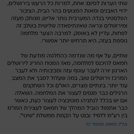
שתי הערות לסיום: אחת, למרות כל הרעש בירושלים,
ידויי האבנים ומאות הפצועים בהר הבית, הציבור
הפלסטיני בגדה המערבית נותר אדיש, מנותק מעזה
ומירושלים ונראה שאינתיפאדה שלישית בשלב זה
לפחות, עדיין לא באופק. למרבה הצער מלחמה
נוספת בעזה, היא תרחיש יותר אפשרי.
שתיים, על אף מה שנדמה כהחלטה מודעת של
חמאס להיכנס למלחמה, מאז המטח החריג לירושלים
הארגון יורה לעבר עוטף עזה וסביבותיה ולא לעבר
המרכז וירושלים שוב, במה שעלול לסבך את המצב
עוד יותר. בינתיים מצרים, האו"ם וכל השחקנים
הרגילים כבר מנסים לעצור את המלחמה. השאלה
אם יש בכלל לנתניהו מוטיבציה לעצור כעת, כאשר
כבר אתמול הוביל המהלך של חמאס לעצירת המו"מ
בין רע"מ ללפיד ובנט על הקמת ממשלת "שינוי".
צה"ל
חמאס
מוחמד דף