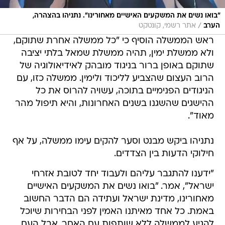
"בואו נשים את המשקעים האישיים מאחורינו". נתניהו בהצהרה,
/
הערב
אתר רשמי, קונטקט
ראש הממשלה הוסיף כי "כל ממשלה אחרת שתוקם,
ולא ממשלת ימין, תהיה ממשלת שמאל בלתי יציבה
שתוקם באופן ברור בניגוד מובהק לאידיאולוגיה של
הרוב העצום שהצביע לליכוד ולימין. ממשלה כזו, עם
הניגודים הפנימיים בתוכה, עשויה להרוס את כל
ההישגים שהשגנו בשנים האחרונות, והיא תיפול מהר
מאוד".
נתניהו ביקש מבנט וסער להקים עימו ממשלה, על אף
חילוקי הדעות בין הצדדים.
"ידענו להתגבר עליהם ולעבוד יחד לטובת אזרחי
ישראל", אמר. "בואו נשים את המשקעים האישיים
מאחורינו, מדינת ישראל ועתידה הם הדבר החשוב
באמת. כל אחד מאיתנו האמין לפני הבחירות שיוכל
להגיע לממשלה ללא שותפות עם האחר, אבל העם