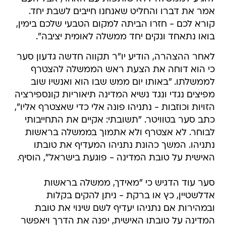
אמר את דברו והחליט שאנחנו חייבים לשבת יחד.
קורא לכם - חזרו הביתה למקום הטבעי שלכם בימין,
בואו נתאחד ונקים יחד ממשלה לאומית יציבה".
לאחר ההצהרה, הודיע יו"ר תקווה חדשה גדעון סער
כי הוא דוחה את הצעת ראש הממשלה להצטרף
לממשלתו. "‏באותו יום ממש שבו הוא ואנשיו שוב
מפיצים נגדי ונגד נשיא המדינה תיאוריות קונספירציה
הזויות וכוזבות - נתניהו פונה אלי כדי שאצטרף אליו",
כתב סער בטוויטר. "תשובתי: אקיים את התחייבותי
לבוחר. לא אצטרף ולא אתמוך בממשלה בראשות
נתניהו. המשך כהונת נתניהו המעדיף את טובתו
האישית על טובת המדינה - פוגעת בישראל", הוסיף.
סער עוד הדגיש כי ‏"מאידך, ממשלה בראשות
אדלשטיין, כץ או ברקת - ניתן להקים בקלות
ובמהירות אם נתניהו יעדיף לשם שינוי את טובת
המדינה על טובתו האישית, יפנה את הדרך ויאפשר