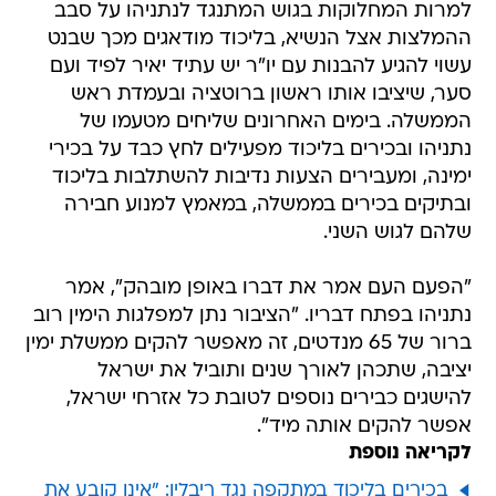
למרות המחלוקות בגוש המתנגד לנתניהו על סבב
ההמלצות אצל הנשיא, בליכוד מודאגים מכך שבנט
עשוי להגיע להבנות עם יו"ר יש עתיד יאיר לפיד ועם
סער, שיציבו אותו ראשון ברוטציה ובעמדת ראש
הממשלה. בימים האחרונים שליחים מטעמו של
נתניהו ובכירים בליכוד מפעילים לחץ כבד על בכירי
ימינה, ומעבירים הצעות נדיבות להשתלבות בליכוד
ובתיקים בכירים בממשלה, במאמץ למנוע חבירה
שלהם לגוש השני.
"הפעם העם אמר את דברו באופן מובהק", אמר
נתניהו בפתח דבריו. "הציבור נתן למפלגות הימין רוב
ברור של 65 מנדטים, זה מאפשר להקים ממשלת ימין
יציבה, שתכהן לאורך שנים ותוביל את ישראל
להישגים כבירים נוספים לטובת כל אזרחי ישראל,
אפשר להקים אותה מיד".
לקריאה נוספת
בכירים בליכוד במתקפה נגד ריבלין: "אינו קובע את