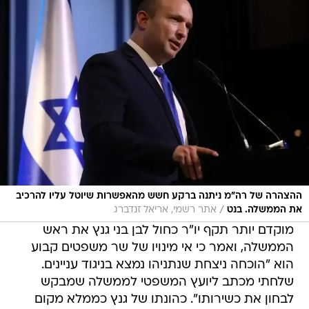
ההצהרה של רה"מ ניתנה ברקע חשש מהאפשרות שיוטל עליו להרכיב
/
את הממשלה. בנט
אתר רשמי, אריאל זנדברג
מוקדם יותר תקף יו"ר כחול לבן בני גנץ את ראש
הממשלה, ואמר כי אי מינויו של שר משפטים קבוע
הוא "הוכחה ניצחת שנתניהו נמצא בניגוד עניינים.
שלחתי מכתב ליועץ המשפטי לממשלה שמבקש
לבחון את כשירותו". כהונתו של גנץ כממלא מקום