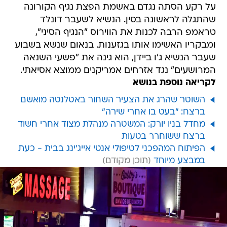
על רקע הסתה נגדם באשמת הפצת נגיף הקורונה
שהתגלה לראשונה בסין. הנשיא לשעבר דונלד
טראמפ הרבה לכנות את הווירוס "הנגיף הסיני",
ומבקריו האשימו אותו בגזענות. בנאום שנשא בשבוע
שעבר הנשיא ג'ו ביידן, הוא גינה את "פשעי השנאה
המרושעים" נגד אזרחים אמריקנים ממוצא אסיאתי.
לקריאה נוספת בנושא
השוטר שהרג את הצעיר השחור באטלנטה מואשם
ברצח: "בעט בו אחרי שירה"
מחדל בניו יורק: המשטרה מנהלת מצוד אחרי חשוד
ברצח ששוחרר בטעות
הפיתוח המהפכני לטיפולי אנטי אייג'ינג בבית - כעת
במבצע מיוחד