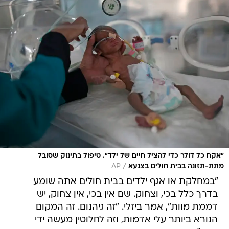
"אקח כל דולר כדי להציל חיים של ילד". טיפול בתינוק שסובל
/
מתת-תזונה בבית חולים בצנעא
AP
"במחלקת או אגף ילדים בבית חולים אתה שומע
בדרך כלל בכי, וצחוק. שם אין בכי, אין צחוק, יש
דממת מוות", אמר ביזלי. "זה גיהנום. זה המקום
הנורא ביותר עלי אדמות, וזה לחלוטין מעשה ידי