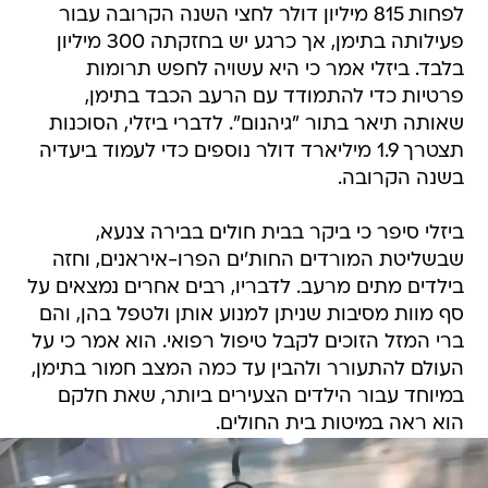
לפחות 815 מיליון דולר לחצי השנה הקרובה עבור
פעילותה בתימן, אך כרגע יש בחזקתה 300 מיליון
בלבד. ביזלי אמר כי היא עשויה לחפש תרומות
פרטיות כדי להתמודד עם הרעב הכבד בתימן,
שאותה תיאר בתור "גיהנום". לדברי ביזלי, הסוכנות
תצטרך 1.9 מיליארד דולר נוספים כדי לעמוד ביעדיה
בשנה הקרובה.
ביזלי סיפר כי ביקר בבית חולים בבירה צנעא,
שבשליטת המורדים החות'ים הפרו-איראנים, וחזה
בילדים מתים מרעב. לדבריו, רבים אחרים נמצאים על
סף מוות מסיבות שניתן למנוע אותן ולטפל בהן, והם
ברי המזל הזוכים לקבל טיפול רפואי. הוא אמר כי על
העולם להתעורר ולהבין עד כמה המצב חמור בתימן,
במיוחד עבור הילדים הצעירים ביותר, שאת חלקם
הוא ראה במיטות בית החולים.