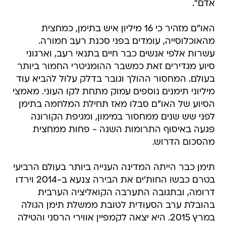
אדם".
האו"ם מזהיר כי 16 מיליון איש בתימן, כמחצית
מהאוכלוסייה, עומדים בפני סכנת רעב חמורה.
עשרות אלפי אנשים כבר חיים בתנאי רעב, וארגוני
סיוע מגדירים זאת כמשבר ההומניטרי החמור ביותר
בעולם. המחסור ההולך וגובר בדלק עלול להביא עוד
מיליוני תימנים נוספים עמוק מתחת לקו העוני. מאמצי
הסיוע של האו"ם סבלו מאז תחילת המלחמה בתימן
לפני שש שנים ממחסור במימון, ומגיפת הקורונה
פגעה באיסוף התרומות השנה - פחות ממחצית
מהסכום הדרוש.
תימן כבר הייתה המדינה הענייה ביותר בעולם הרביעי
בטרם כבשו החות'ים את הבירה צנעא ב-2014 וירדו
דרומה, ובתגובה התערבה הקואליציה הערבית
בהובלת ערב הסעודית לטובת ממשלת תימן הגולה
במרץ 2015. היא יצאה לקמפיין אווירי הרסני והטילה