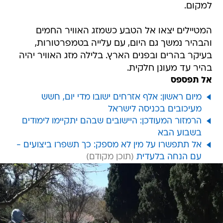
למקום.
המטיילים יצאו אל הטבע כשמזג האוויר החמים
והבהיר נמשך גם היום, עם עלייה בטמפרטורות,
בעיקר בהרים ובפנים הארץ. בלילה מזג האוויר יהיה
בהיר עד מעונן חלקית.
אל תפספס
מיום ראשון: אלף אזרחים ישובו מדי יום, חשש
מעיכובים בכניסה לישראל
הרמזור המעודכן: היישובים שבהם יתקיימו לימודים
בשבוע הבא
אל תתפשרו על מין לא מספק: כך תשפרו ביצועים -
עם הנחה בלעדית