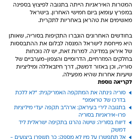
המטרות האיראניות הייתה בתגובה לפיצוץ בספינה
במפרץ עומאן ביום חמישי האחרון. בישראל
מאשימים את טהראן באחריות לתקרית.
בחודשים האחרונים הוגברו התקיפות בסוריה, שאותן
היא מייחסת לישראל המנסה לבלום את ההתבססות
של איראן במדינה. למרות זאת, יש לה נוכחות
בחלקים המזרחיים, הדרומיים והצפון-מערביים של
סוריה, וכן באזור דמשק, דרך חיזבאללה ומיליציות
שיעיות אחרות שהיא מפעילה.
לקריאה נוספת
סוריה גינתה את המתקפה האמריקנית: "לא ללכת
בדרכו של טראמפ"
בתגובה לירי בעיראק: ארה"ב תקפה יעדי מיליציות
פרו-איראניות בסוריה
דיווח בסוריה: שישה נהרגו בתקיפה ישראלית ליד
דמשק
אל תתפשרו על מין לא מספק: כך תשפרו ביצועים -