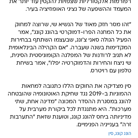
רפורמות אלקטורליות שצפויות להקטין עוד יותר את
המעמד וההשפעה של נציגי האופוזיציה בעיר.
"זהו מסר חזק מאוד של הנשיא שי, שרוצה למחוק
את כל המחנה הפרו-דמוקרטי בהונג קונג", אמר
הפעיל הגולה סאני צ'ונג, שבעצמו השתתף בבחירות
המקדימות בשנה שעברה. "אם הקהילה הבינלאומית
לא תגיב לרודנות של המפלגה הקומוניסטית הסינית,
שי ניצח והחירות והדמוקרטיה יפלו", אמר בשיחת
טלפון עם רויטרס.
סין מצדיקה את החוקים הללו כתגובה למחאות
ההמוניות ב-2019 נגד שחיקת האוטונומיה שהובטחה
להונג במסגרת ההסדר המכונה "מדינה אחת, שתי
מערכות". היא מתנגדת לכל ביקורת מערבית על
מדיניותה ביחס להונג קונג, וטוענת שזאת "התערבות
זרה" בענייניה הפנימיים.
הונג קונג
סין