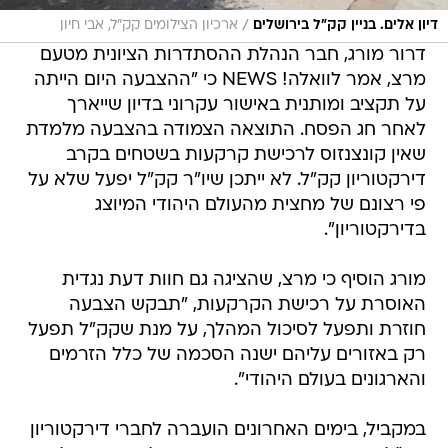
/
דיון אלים. בניין קק"ל בירושלים
ארכיון הצילומים קק"ל, אבי חיון
דרור מורג, חבר הנהלת ההסתדרות הציונית מטעם
מרצ, אמר לוואלה! NEWS כי "ההצבעה היום הייתה
על תקציב ומותנית באישור עקרוני בדיון שייארך
לאחר חג הפסח. התוצאה הצמודה בהצבעה מלמדת
שאין קונצנזוס לרכישת קרקעות בשטחים בקרב
דירקטוריון קק"ל. לא ייתכן שיו"ר קק"ל יפעל שלא על
פי רצונם של מחצית מהעולם היהודי המיוצג
בדירקטוריון".
מורג הוסיף כי מרצ, שהציגה גם חוות דעת נגדית
האוסרת על רכישת הקרקעות, "תבקש הצבעה
חוזרת ותפעל לסיכול המהלך, על מנת שקק"ל תפעל
רק באזורים עליהם ישנה הסכמה של כלל הזרמים
והארגונים בעולם היהודי".
במקביל, בימים האחרונים הועברה לחברי דירקטוריון