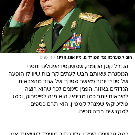
/
הוביל מערכה נגד המורדים. מין אונג הלינג
רויטרס
הגנרל קטן הקומה, שמשקפיו העגולים וחסרי
המסגרת שאותם חבש לעתים קרובות שיוו לו הופעה
של פקיד יותר מאשר מפקד של אחד מהצבאות
הגדולים באזור, הפגין סימנים לכך שהוא רוצה
להיראות יותר כמו מדינאי. הוא פנה לפייסבוק, וכמו
פוליטיקאי שמנהל קמפיין, הוא תרם כספים
למקדשים בודהיסטים.
כמה פרשנים הימרו עליו בתור מועמד לנשיאות, אף