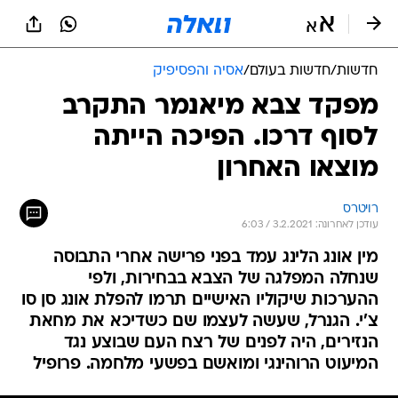
חדשות
/
חדשות בעולם
/
אסיה והפסיפיק
מפקד צבא מיאנמר התקרב
לסוף דרכו. הפיכה הייתה
מוצאו האחרון
רויטרס
עודכן לאחרונה: 3.2.2021 / 6:03
מין אונג הלינג עמד בפני פרישה אחרי התבוסה
שנחלה המפלגה של הצבא בבחירות, ולפי
ההערכות שיקוליו האישיים תרמו להפלת אונג סן סו
צ'י. הגנרל, שעשה לעצמו שם כשדיכא את מחאת
הנזירים, היה לפנים של רצח העם שבוצע נגד
המיעוט הרוהינגי ומואשם בפשעי מלחמה. פרופיל