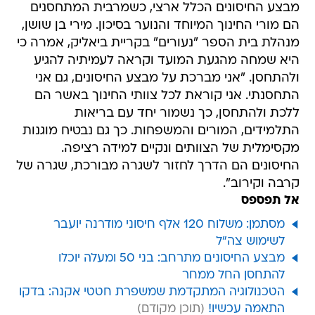
מבצע החיסונים הכלל ארצי, כשמרבית המתחסנים
הם מורי החינוך המיוחד והנוער בסיכון. מירי בן שושן,
מנהלת בית הספר "נעורים" בקריית ביאליק, אמרה כי
היא שמחה מהגעת המועד וקראה לעמיתיה להגיע
ולהתחסן. "אני מברכת על מבצע החיסונים, גם אני
התחסנתי. אני קוראת לכל צוותי החינוך באשר הם
ללכת ולהתחסן, כך נשמור יחד עם בריאות
התלמידים, המורים והמשפחות. כך גם נבטיח מוגנות
מקסימלית של הצוותים ונקיים למידה רציפה.
החיסונים הם הדרך לחזור לשגרה מבורכת, שגרה של
קרבה וקירוב".
אל תפספס
מסתמן: משלוח 120 אלף חיסוני מודרנה יועבר
לשימוש צה"ל
מבצע החיסונים מתרחב: בני 50 ומעלה יוכלו
להתחסן החל ממחר
הטכנולוגיה המתקדמת שמשפרת חטטי אקנה: בדקו
התאמה עכשיו!