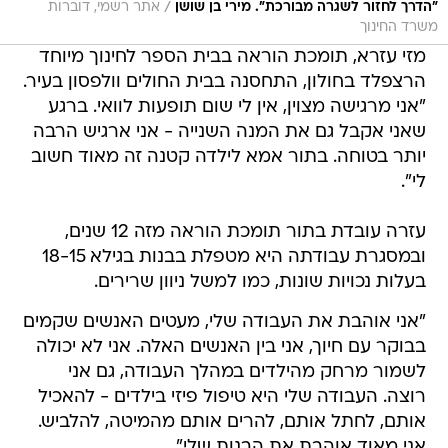
/
"הדרך לחזור לשגרה מבורכת". מירי בן שושן
אתר רשמי, דוברות
משרד החינוך
מזי עזרא, תומכת הוראה בבית הספר לחינוך מיוחד
הרצפלד בחולון, התחסנה בבית החולים וולפסון בעיר.
"אני מרגישה מצוין, אין לי שום תופעות לוואי. ברגע
שאני אקבל גם את המנה השנייה - אני ארגיש הרבה
יותר בטוחה. בתור אמא לילדה קטנה זה מאוד חשוב
לי".
עזרה עובדת בתור תומכת הוראה מזה 12 שנים,
ובמסגרת עבודתה היא מטפלת בבנות בגילא 18-15
בעלות נכויות שונות, כמו למשל ניוון שרירים.
"אני אוהבת את העבודה שלי, מעטים האנשים שקמים
בבוקר עם חיוך, אני בין האנשים האלה. אני לא יכולה
לשמור מרחק מהילדים במהלך העבודה, גם אני
רוצה. העבודה שלי היא טיפול פיזי בילדים - להאכיל
אותם, לחתל אותם, להרים אותם מהמיטה, להלביש.
אני מאוד אוהבת את הבנות שלי".