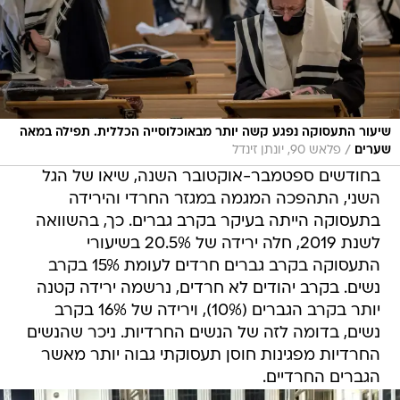
שיעור התעסוקה נפגע קשה יותר מבאוכלוסייה הכללית. תפילה במאה
/
שערים
פלאש 90, יונתן זינדל
בחודשים ספטמבר-אוקטובר השנה, שיאו של הגל
השני, התהפכה המגמה במגזר החרדי והירידה
בתעסוקה הייתה בעיקר בקרב גברים. כך, בהשוואה
לשנת 2019, חלה ירידה של 20.5% בשיעורי
התעסוקה בקרב גברים חרדים לעומת 15% בקרב
נשים. בקרב יהודים לא חרדים, נרשמה ירידה קטנה
יותר בקרב הגברים (10%), וירידה של 16% בקרב
נשים, בדומה לזה של הנשים החרדיות. ניכר שהנשים
החרדיות מפגינות חוסן תעסוקתי גבוה יותר מאשר
הגברים החרדיים.