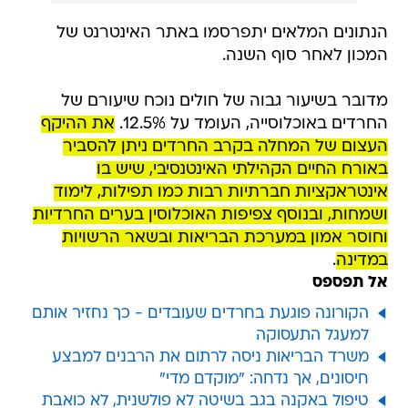
הנתונים המלאים יתפרסמו באתר האינטרנט של
המכון לאחר סוף השנה.
מדובר בשיעור גבוה של חולים נוכח שיעורם של
החרדים באוכלוסייה, העומד על 12.5%.
את ההיקף
העצום של המחלה בקרב החרדים ניתן להסביר
באורח החיים הקהילתי האינטנסיבי, שיש בו
אינטראקציות חברתיות רבות כמו תפילות, לימוד
ושמחות, ובנוסף צפיפות האוכלוסין בערים החרדיות
וחוסר אמון במערכת הבריאות ובשאר הרשויות
במדינה
.
אל תפספס
הקורונה פוגעת בחרדים שעובדים - כך נחזיר אותם
למעגל התעסוקה
משרד הבריאות ניסה לרתום את הרבנים למבצע
חיסונים, אך נדחה: "מוקדם מדי"
טיפול באקנה בגב בשיטה לא פולשנית, לא כואבת