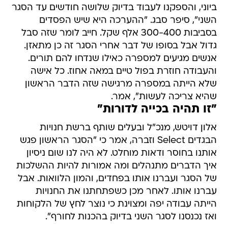
ביוני, והספקנו לעבוד בדיוק שלושה חודשים עד הסגר
השני", סיפר סבג. "ההערכה היא שיש הפסדים
בסביבות 300-400 אלף שקל. חייב לומר שזה סבל
גדול אבל בסופו של דבר אחרי הסגר זה כן מתאזן.
אנשים מגיעים למספרה כאילו שנדחו להם תורים.
והעבודה חוזרת בפול טיים במאה אחוז. כל אישה
שלא הייתה במספרה מרגישה שזה הדבר הראשון
שהיא צריכה לעשות", אמר.
"זו תהיה בכייה לדורות"
אלון דויטש, מנכ"ל ובעלים שותף ברשת חנויות
הבגדים Select וזברה, אמר כי "הסגר הראשון פגש
אותנו בחוסר ודאות מוחלט. לא היה לנו שום ניסיון
איך הדברים מתנהלים ומה אמורות להיות ההשלכות
של הסגר ועברנו אותו בפחדים, והמון הלוואות. אבל
עברנו אותו. לאחר מכן כשפתחתנו את החנויות
הייתה עבודה יפה ומצוינת כי נוצר לחץ של הלקוחות
ואז נכנסנו לסגר השני בדיוק בהכנות לחורף".