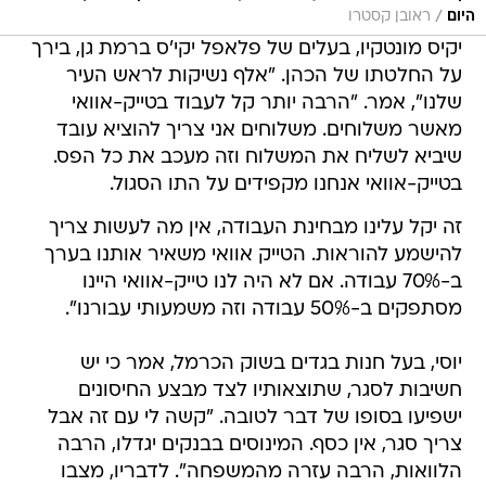
/
היום
ראובן קסטרו
יקיס מונטקיו, בעלים של פלאפל יקי'ס ברמת גן, בירך
על החלטתו של הכהן. "אלף נשיקות לראש העיר
שלנו", אמר. "הרבה יותר קל לעבוד בטייק-אוואי
מאשר משלוחים. משלוחים אני צריך להוציא עובד
שיביא לשליח את המשלוח וזה מעכב את כל הפס.
בטייק-אוואי אנחנו מקפידים על התו הסגול.
זה יקל עלינו מבחינת העבודה, אין מה לעשות צריך
להישמע להוראות. הטייק אוואי משאיר אותנו בערך
ב-70% עבודה. אם לא היה לנו טייק-אוואי היינו
מסתפקים ב-50% עבודה וזה משמעותי עבורנו".
יוסי, בעל חנות בגדים בשוק הכרמל, אמר כי יש
חשיבות לסגר, שתוצאותיו לצד מבצע החיסונים
ישפיעו בסופו של דבר לטובה. "קשה לי עם זה אבל
צריך סגר, אין כסף. המינוסים בבנקים יגדלו, הרבה
הלוואות, הרבה עזרה מהמשפחה". לדבריו, מצבו