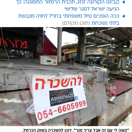
קבינט הקורונה זגזג, תכנית הרמזור התפוגגה: כך
הגיעה ישראל לסגר שלישי
ככה הופכים טיול משפחתי בחו"ל לחויה מגבשת
בלתי נשכחת
"קשה לי עם זה אבל צריך סגר". דוכן להשכרה בשוק הכרמל,