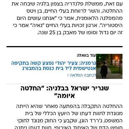
עם זאת, ממשלת פלנדריה בצפון בלגיה שיבחה את
ההחלטה, והשר לרווחת בעלי החיים, בן ויטס
מהמפלגה הלאומנית, אמר כי "אנחנו עושים היום
היסטוריה". ארגון זכויות בעלי החיים "גאיה" אמר כי
זה יום גדול וסופו של מאבק בן 25 שנה.
עוד בוואלה
גרמניה: צעיר יהודי נפצע קשה בתקיפה
אנטישמית ליד בית כנסת בהמבורג
לכתבה המלאה
שגריר ישראל בבלגיה: "החלטה
איומה"
ההחלטה התקבלה בהפתעה מאחר שהיא הייתה
מנוגדת לחוות דעתו של היועץ הכללי של בית
המשפט, ג'ררד הוגן, שקבע כי החוק מנוגד לחוקי
חופש הדת של האיחוד האירופי. חוות דעתו ניתנה