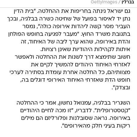
/
בברלין
GettyImages
גם ישראל גינתה בחריפות את ההחלטה. "בית הדין
נתן יד לאיסור בפועל של שחיטה כשרה בבלגיה, ובכך
העביר מסר קשה ליהדות אירופה כולה", נמסר
בתגובת משרד החוץ. "מעבר לפגיעה בחופש הפולחן
והדת באירופה, שהוא ערך ליבה של האיחוד, זה
איתות לקהילות היהודיות שאינן רצויות.
חשוב שתימצא דרך לשנות את ההחלטה ולאפשר
לאזרחי האיחוד היהודים להמשיך לקיים את
מצוותיהם, כל החלטה אחרת עומדת בסתירה לערכי
חופש הדת שאזרחי האיחוד האירופי דוגלים בה,
ובצדק".
השגריר בבלגיה, עמנואל נחשון, אמר כי ההחלטה
"קטסטרופלית". לדבריו, "זו מכה לחיים היהודיים
באירופה. נראה שסובלנות ופלורליזם הם מילים
ריקות בעיני חלק מהאירופים".