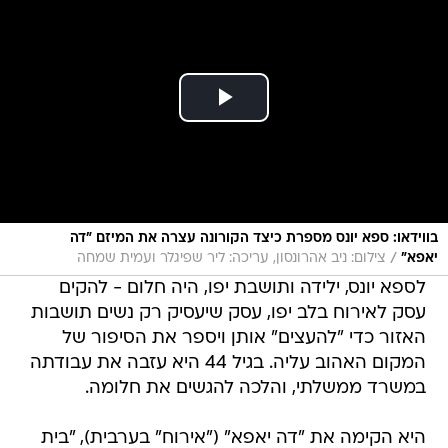
בווידאו: ספא יונס מספרת כיצד הקורונה עצרה את המיזם "דה
/
יאפא"
צילום: ניב אהרונסון, עריכה: ליר שפיגלר ועמית שמחה
לספא יונס, ילידה ותושבת יפו, היה חלום - להקים
עסק לאירוח בלב יפו, עסק שיעסיק רק נשים תושבות
האזור כדי "להעצים" אותן ויספר את הסיפור של
המקום האהוב עליה. בגיל 44 היא עזבה את עבודתה
במשרד ממשלתי, והלכה להגשים את חלומה.
היא הקימה את "דה יאפא" ("אירוח" בערבית), "בית