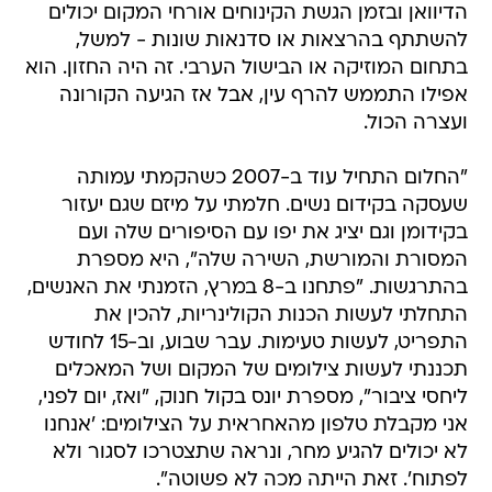
הדיוואן ובזמן הגשת הקינוחים אורחי המקום יכולים
להשתתף בהרצאות או סדנאות שונות - למשל,
בתחום המוזיקה או הבישול הערבי. זה היה החזון. הוא
אפילו התממש להרף עין, אבל אז הגיעה הקורונה
ועצרה הכול.
"החלום התחיל עוד ב-2007 כשהקמתי עמותה
שעסקה בקידום נשים. חלמתי על מיזם שגם יעזור
בקידומן וגם יציג את יפו עם הסיפורים שלה ועם
המסורת והמורשת, השירה שלה", היא מספרת
בהתרגשות. "פתחנו ב-8 במרץ, הזמנתי את האנשים,
התחלתי לעשות הכנות הקולינריות, להכין את
התפריט, לעשות טעימות. עבר שבוע, וב-15 לחודש
תכננתי לעשות צילומים של המקום ושל המאכלים
ליחסי ציבור", מספרת יונס בקול חנוק, "ואז, יום לפני,
אני מקבלת טלפון מהאחראית על הצילומים: 'אנחנו
לא יכולים להגיע מחר, ונראה שתצטרכו לסגור ולא
לפתוח'. זאת הייתה מכה לא פשוטה".