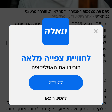
ניתק את מצלמות האבטחה, ודקר למוות. חורחה מרטינס
/
בביהמ"ש
אתר רשמי, גדעון מרקוביץ'
ב-28 במרץ 2018, הגיע מרטינס לעסק המשותף,
וניתק את מצלמות האבטחה, התקשר לקורדונה
וביקש ממנה להגיע. כאשר היא הגיעה החלו השניים
להתווכח, ובמהלך הוויכוח לקחה קורדונה את הטלפון
של מרטינס ויצאה מהעסק. כעשר דקות לאחר מכן,
שבה קורדונה למקום, ומרטינס דרש ממנה להחזיר
לו את המכשיר.
משסירבה, לקח מרטינס סכין באורך של יותר מ-20
ס"מ והחל לדקור אותה.
בין השניים התפתח מאבק. קורדונה הצליחה להכות
את מרטינס בראשו באמצעות מפתחות שהחזיקה,
אך הוא הפיל אותה ארצה והמשיך לדקור אותה בכל
חלקי גופה תוך שהוא צועק לעברה: "הורג אותך, הורג