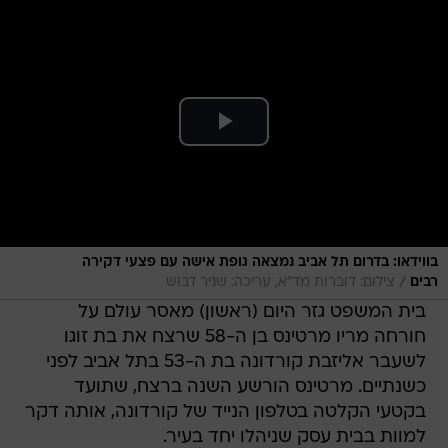
בווידאו: בדרום תל אביב נמצאה גופת אישה עם פצעי דקירה
/
רבים
צילום: דוברות מד"א, עריכה: שניר דבוש
בית המשפט גזר היום (ראשון) מאסר עולם על
חורחה מריו מרטינס בן ה-58 שרצח את בת זוגו
לשעבר אליזבת קורדונה בת ה-53 בתל אביב לפני
כשנתיים. מרטינס הורשע השנה ברצח, שתועד
בקטעי הקלטה בטלפון הנייד של קורדונה, אותה דקר
למוות בבית עסק שניהלו יחד בעיר.