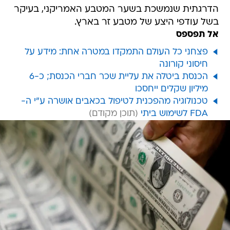
הדרגתית שנמשכת בשער המטבע האמריקני, בעיקר
בשל עודפי היצע של מטבע זר בארץ.
אל תפספס
פצחני כל העולם התמקדו במטרה אחת: מידע על
חיסוני קורונה
הכנסת ביטלה את עליית שכר חברי הכנסת; כ-6
מיליון שקלים ייחסכו
טכנולוגיה מהפכנית לטיפול בכאבים אושרה ע"י ה-
FDA לשימוש ביתי