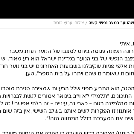
/
 שהנוער במצב נפשי קשה
צילום: ערוץ כנסת
 איתי
הקורונה תמונה עגומה ביחס למצבו של הנוער תחת משבר
צב הנפשי של בני הנוער במדינת ישראל הוא רע מאוד. יש
 אלפי פניות שקיבלנו בשבועות האחרונים יש בני נוער חרד
ובות שאומרים שהם ויתרו על בית הספר", טען.
הסגר, הוא התריע מפני שלל הבעיות שמציבה סגירת מוסדו
תיכונים. "תלמידי י"א וי"ב בינואר אמורים לגשת לבגרויות 
 מהלמידה בזום - כאבי גב, עיניים - זה בלתי אפשרי! זה ל
אותנו! זו הפקרות לשים אותנו בשלב השישי, אין בזה שום הג
טשים את המערכת בגלל המתווה הזה!".
אל ביתנו) הצהירה בדיון הוועדה כי הפרה את הנחיות משרד