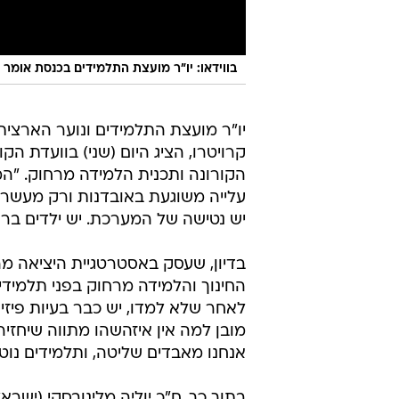
בווידאו: יו"ר מועצת התלמידים בכנסת אומר
יו"ר מועצת התלמידים ונוער הארצית,
קרויטרו, הציג היום (שני) בוועדת 
הקורונה ותכנית הלמידה מרחוק. "המ
עלייה משוגעת באובדנות ורק מעשרות
יש נטישה של המערכת. יש ילדים ברח
בדיון, שעסק באסטרטגיית היציאה מ
החינוך והלמידה מרחוק בפני תלמידי ה
לאחר שלא למדו, יש כבר בעיות פיזיות
מובן למה אין איזהשהו מתווה שיחזיר 
אנחנו מאבדים שליטה, ותלמידים נו
בתוך כך, ח"כ יוליה מלינובסקי (ישר