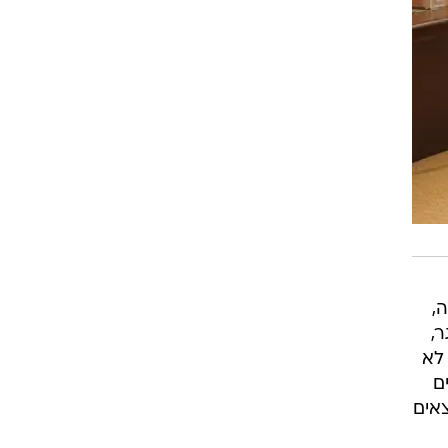
,
,
לא
ם
אים