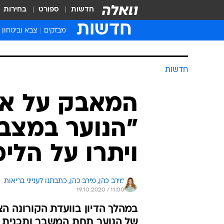
חדשות
ספורט
בחירות
חדשות
מבזקים
צבא וביטחון
חדשות
המאבק על אס
"הנוער במצב 
ויתרו על הלימ
מירב כהן, 
מירב כהן, כתבתנו לענייני בריאות 
19.10.2020 / 11:00
במהלך הדיון בוועדת הקורונה ה
של הנוער תחת המשבר ותכנית ה