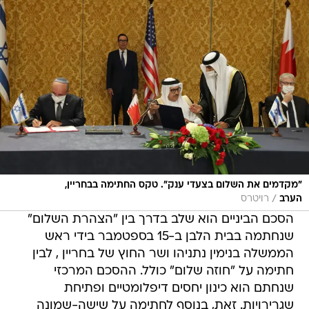
"מקדמים את השלום בצעדי ענק". טקס החתימה בבחריין,
/
הערב
רויטרס
הסכם הביניים הוא שלב בדרך בין "הצהרת השלום"
שנחתמה בבית הלבן ב-15 בספטמבר בידי ראש
הממשלה בנימין נתניהו ושר החוץ של בחריין , לבין
חתימה על "חוזה שלום" כולל. ההסכם המרכזי
שנחתם הוא כינון יחסים דיפלומטיים ופתיחת
שגרירויות. זאת, בנוסף לחתימה על שישה-שמונה