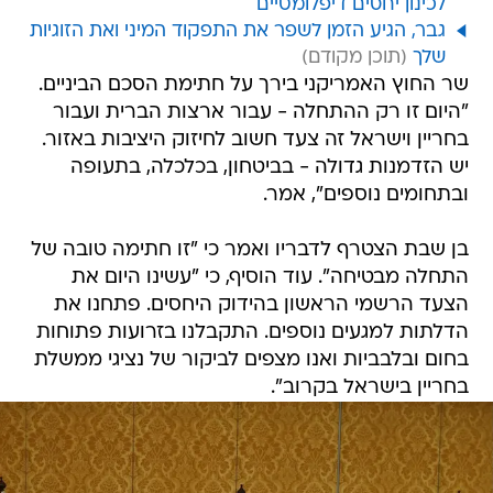
לכינון יחסים דיפלומטיים
גבר, הגיע הזמן לשפר את התפקוד המיני ואת הזוגיות
שלך
שר החוץ האמריקני בירך על חתימת הסכם הביניים.
"היום זו רק ההתחלה - עבור ארצות הברית ועבור
בחריין וישראל זה צעד חשוב לחיזוק היציבות באזור.
יש הזדמנות גדולה - בביטחון, בכלכלה, בתעופה
ובתחומים נוספים", אמר.
בן שבת הצטרף לדבריו ואמר כי "זו חתימה טובה של
התחלה מבטיחה". עוד הוסיף, כי "עשינו היום את
הצעד הרשמי הראשון בהידוק היחסים. פתחנו את
הדלתות למגעים נוספים. התקבלנו בזרועות פתוחות
בחום ובלבביות ואנו מצפים לביקור של נציגי ממשלת
בחריין בישראל בקרוב".