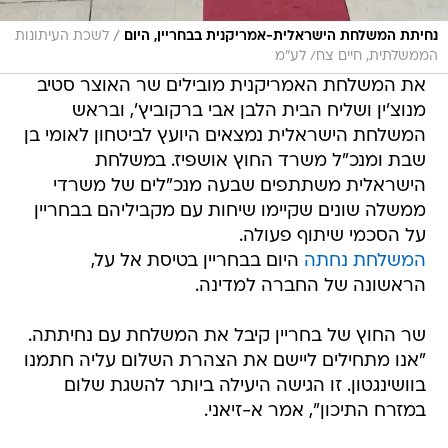
/
נחיתת המשלחת הישראלית-אמריקנית בבחריין, היום
לשכת העיתונות
הממשלתית, חיים צח/ לע"מ
את המשלחת האמריקנית מובילים שר האוצר סטיב
מנוצ'ין ושליח הבית הלבן אבי ברקוביץ', ובראש
המשלחת הישראלית נמצאים היועץ לביטחון לאומי בן
שבת ומנכ"ל משרד החוץ אושפיז. במשלחת
הישראלית משתתפים שבעה מנכ"לים של משרדי
ממשלה שונים שקיימו שיחות עם מקביליהם בבחריין
על הסכמי שיתוף פעולה.
המשלחת נחתה
היום בבחריין בטיסת אל על,
הראשונה של החברה למדינה.
שר החוץ של בחריין קיבל את המשלחת עם נחיתתה.
"אנו מתחילים ליישם את הצהרת השלום עליה חתמנו
בוושינגטון. זו הגישה היעילה ביותר להשגת שלום
במזרח התיכון", אמר א-זיאני.