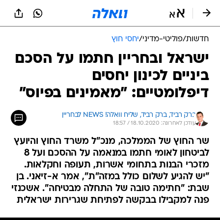
חדשות
/
פוליטי-מדיני
/
יחסי חוץ
ישראל ובחריין חתמו על הסכם
ביניים לכינון יחסים
דיפלומטיים: "מאמינים בפיוס"
ברק רביד, 
ברק רביד, שליח וואלה! NEWS לבחריין 
עודכן לאחרונה: 18.10.2020 / 18:57
שר החוץ של הממלכה, מנכ"ל משרד החוץ והיועץ
לביטחון לאומי חתמו במנאמה על ההסכם ועל 8
מזכרי הבנות בתחומי אשרות, תעופה וחקלאות.
"יש להגיע לשלום כולל במזה"ת", אמר א-זיאני. בן
שבת: "חתימה טובה של התחלה מבטיחה". אשכנזי
פנה למקבילו בבקשה לפתיחת שגרירות ישראלית