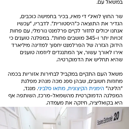
במשאל עם.
שר החוץ לואיג'י די מאיו, בכיר בחמישה כוכבים,
הגדיר את התוצאה כ"היסטורית". לדבריו, "עכשיו
אנחנו יכולים לחזור לקיים פרלמנט נורמלי, עם פחות
זכויות יתר ו-345 מושבים פחות". במפלגה טוענים כי
הידוק הגזרה של הפרלמנט יחסוך למדינה מיליארד
אירו לאורך עשור, אך המתנגדים ליוזמה טוענים
שהיא תחליש את הדמוקרטיה.
משאל העם התקיים במקביל לבחירות אזוריות בכמה
מחוזות חשובים, שבהן ספג מכה מנהיג מפלגת
"הליגה"
הימנית הקיצונית, מתאו סלביני
. מנגד,
המפלגה הדמוקרטית מהשמאל-מרכז, השותפה אף
היא בקואליציה, חיזקה את מעמדה.